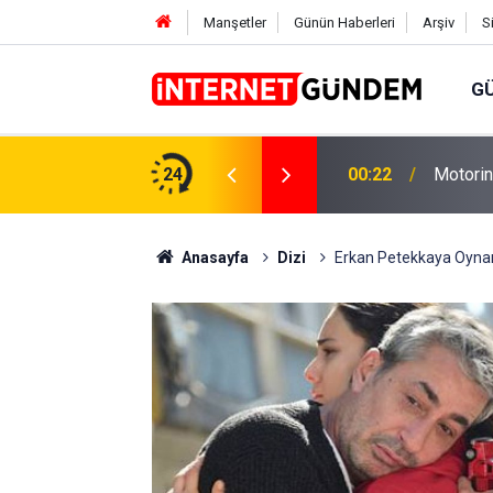
Manşetler
Günün Haberleri
Arşiv
S
G
Neşet E
,31 TL Yükseliyor: İşte Yeni Fiyatlar..
24
15:58
Sorusun
Anasayfa
Dizi
Erkan Petekkaya Oynamı