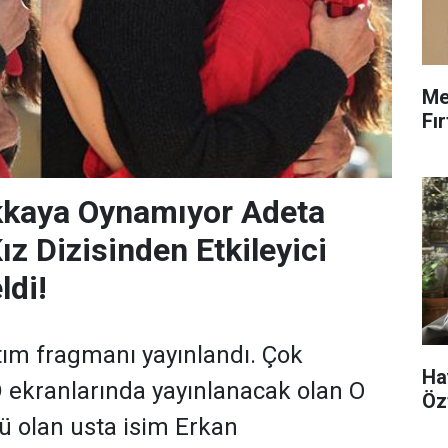
Me
Fı
kkaya Oynamıyor Adeta
ız Dizisinden Etkileyici
ldi!
ıtım fragmanı yayınlandı. Çok
Ha
 ekranlarında yayınlanacak olan O
Öz
lü olan usta isim Erkan