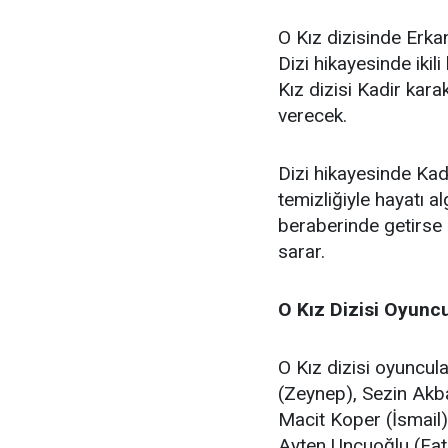
O Kız dizisinde Erka
Dizi hikayesinde ikil
Kız dizisi Kadir kar
verecek.
Dizi hikayesinde Kad
temizliğiyle hayatı a
beraberinde getirse 
sarar.
O Kız Dizisi Oyuncu
O Kız dizisi oyuncula
(Zeynep), Sezin Akba
Macit Koper (İsmail)
Ayten Uncuoğlu (Fatm