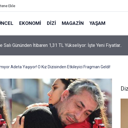
itene Ekle
ÜNCEL
EKONOMI
DIZI
MAGAZIN
YAŞAM
rtaş’a “Bozkırın Tezenesi” Lakabını Kim Verdi? Beyaz’la Joker
un Cevabı Merak Edildi
yor Adeta Yaşıyor! O Kız Dizisinden Etkileyici Fragman Geldi!
Diz