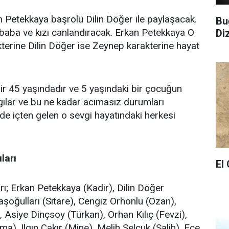
n Petekkaya başrolü Dilin Döğer ile paylaşacak.
Bu
i baba ve kızı canlandıracak. Erkan Petekkaya O
Di
akterine Dilin Döğer ise Zeynep karakterine hayat
ir 45 yaşındadır ve 5 yaşındaki bir çocuğun
lgılar ve bu ne kadar acımasız durumları
de içten gelen o sevgi hayatındaki herkesi
ları
El
rı; Erkan Petekkaya (Kadir), Dilin Döğer
şoğulları (Sitare), Cengiz Orhonlu (Ozan),
, Asiye Dinçsoy (Türkan), Orhan Kılıç (Fevzi),
a), Ilgın Çakır (Mine), Melih Selçuk (Salih), Ece