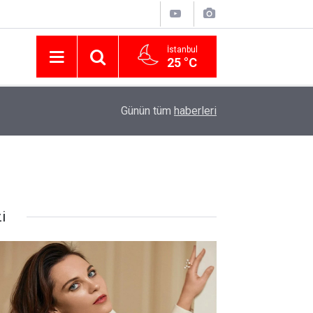
İstanbul
25 °C
Nissan Türkiye'den Temmuz 2026 Kampanyası! Q
16:23
Günün tüm
haberleri
Modellerinde Faizsiz Kredi ve İndirim Fırsatı
i