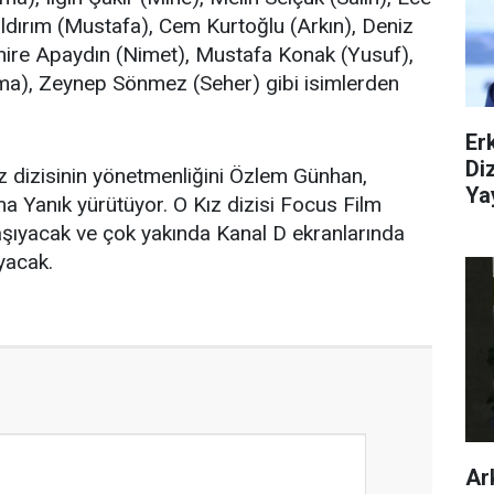
ıldırım (Mustafa), Cem Kurtoğlu (Arkın), Deniz
ire Apaydın (Nimet), Mustafa Konak (Yusuf),
a), Zeynep Sönmez (Seher) gibi isimlerden
Er
Di
z dizisinin yönetmenliğini Özlem Günhan,
Ya
rma Yanık yürütüyor. O Kız dizisi Focus Film
aşıyacak ve çok yakında Kanal D ekranlarında
yacak.
Ar