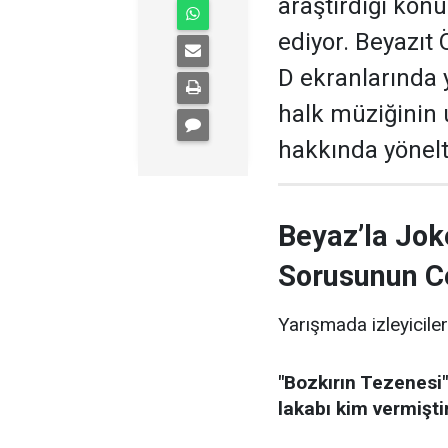
araştırdığı kon
ediyor. Beyazıt
D ekranlarında 
halk müziğinin
hakkında yönelti
Beyaz’la Jok
Sorusunun C
Yarışmada izleyiciler
"Bozkırın Tezenesi"
lakabı kim vermişti