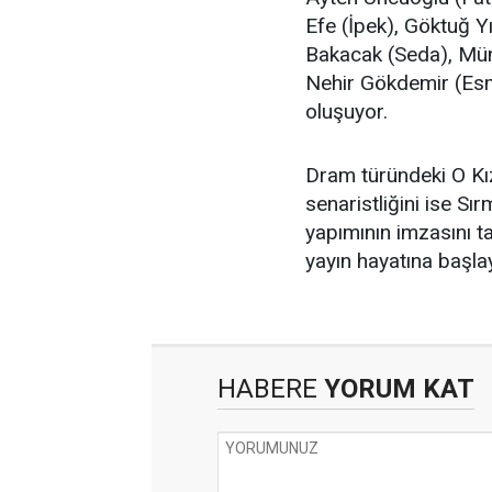
Efe (İpek), Göktuğ Y
Bakacak (Seda), Mün
Nehir Gökdemir (Esm
oluşuyor.
Dram türündeki O Kı
senaristliğini ise Sı
yapımının imzasını t
yayın hayatına başla
HABERE
YORUM KAT