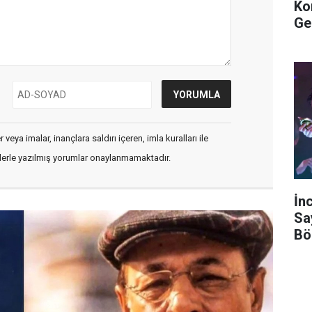
Ko
Ge
veya imalar, inançlara saldırı içeren, imla kuralları ile
flerle yazılmış yorumlar onaylanmamaktadır.
İn
Sa
Bö