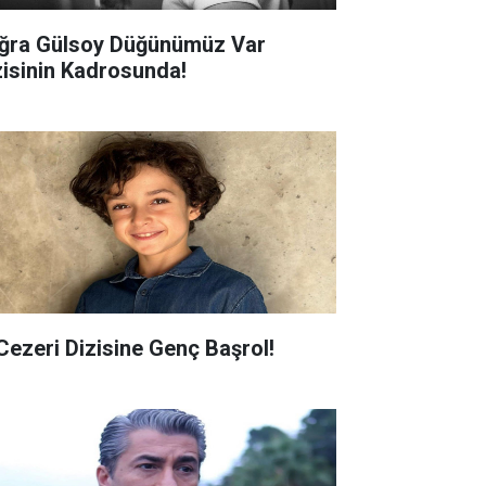
ğra Gülsoy Düğünümüz Var
zisinin Kadrosunda!
 Cezeri Dizisine Genç Başrol!