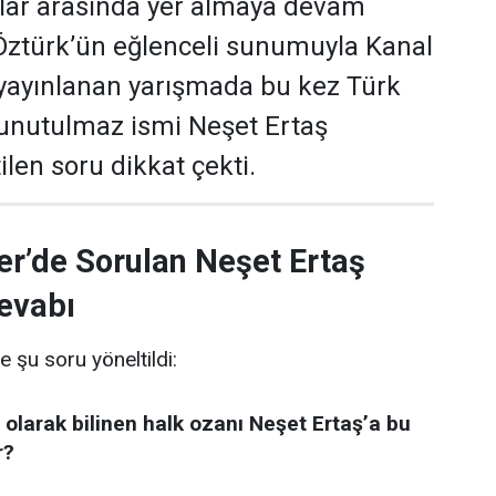
ular arasında yer almaya devam
 Öztürk’ün eğlenceli sunumuyla Kanal
yayınlanan yarışmada bu kez Türk
 unutulmaz ismi Neşet Ertaş
len soru dikkat çekti.
er’de Sorulan Neşet Ertaş
evabı
e şu soru yöneltildi:
 olarak bilinen halk ozanı Neşet Ertaş’a bu
r?