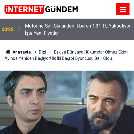
Motorine Salı Gününden İtibaren 1,31 TL Yükseliyor:
00:22
Neşet Ertaş’a “Bozkırın Tezenesi” Lakabını Kim
İşte Yeni Fiyatlar..
15:58
Verdi? Beyaz’la Joker Sorusunun Cevabı Merak
Edildi
Anasayfa
Dizi
Eşkıya Dünyaya Hükümdar Olmaz Ekim
Ayında Yeniden Başlıyor! İlk İki Başrol Oyuncusu Belli Oldu..