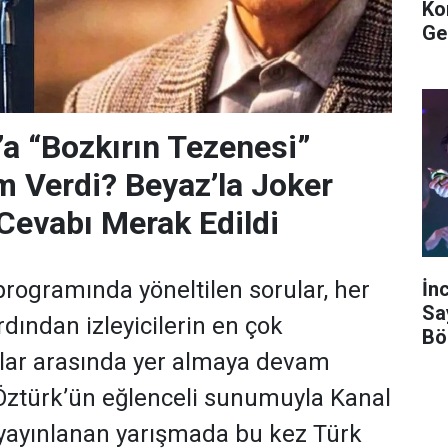
Ko
Ge
’a “Bozkırın Tezenesi”
m Verdi? Beyaz’la Joker
Cevabı Merak Edildi
programında yöneltilen sorular, her
İn
Sa
dından izleyicilerin en çok
Bö
ular arasında yer almaya devam
 Öztürk’ün eğlenceli sunumuyla Kanal
yayınlanan yarışmada bu kez Türk