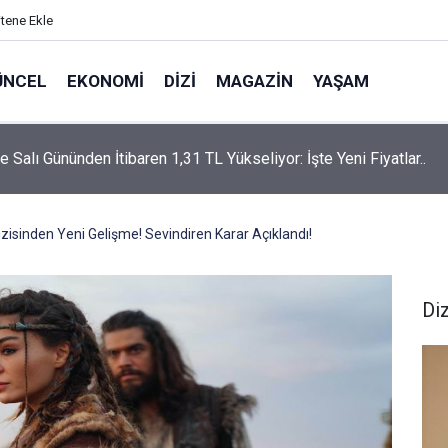
itene Ekle
ÜNCEL
EKONOMI
DIZI
MAGAZIN
YAŞAM
rtaş’a “Bozkırın Tezenesi” Lakabını Kim Verdi? Beyaz’la Joker
un Cevabı Merak Edildi
izisinden Yeni Gelişme! Sevindiren Karar Açıklandı!
Diz