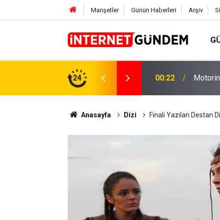
Manşetler
Günün Haberleri
Arşiv
S
G
Neşet E
,31 TL Yükseliyor: İşte Yeni Fiyatlar..
24
15:58
Sorusun
Anasayfa
Dizi
Finali Yazılan Destan D