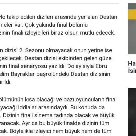
yle takip edilen dizileri arasında yer alan Destan
şmeler var. Çok yakında final bölümü
inin finali izleyicileri biraz olsun mutlu edecek.
an dizisi 2. Sezonu olmayacak onun yerine ise
çekilecek. Destan dizisi ekibinden gelen güzel
Ha
inin final senaryosu yazıldı. Dolayısıyla Ebru
İs
elim Bayraktar
başrolündeki Destan dizisinin
rıldı.
ölümünün kısa olacağı ve bazı oyuncuların final
yacağı iddialar arasındaydı. Bu konuda da
. Dizinin finali sinema tadında olacak ve büyük
 sıvanacak. Ayrıca bu büyük finalde dizinin tüm
ak. Böylelikle izleyici hem büyük hem de tüm