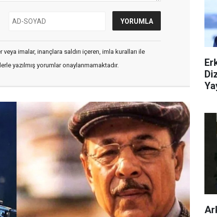
veya imalar, inançlara saldırı içeren, imla kuralları ile
Er
flerle yazılmış yorumlar onaylanmamaktadır.
Di
Ya
Ar