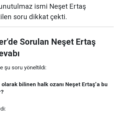
 unutulmaz ismi Neşet Ertaş
len soru dikkat çekti.
er’de Sorulan Neşet Ertaş
evabı
e şu soru yöneltildi:
 olarak bilinen halk ozanı Neşet Ertaş’a bu
r?
di: