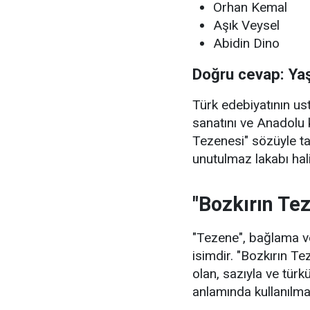
Orhan Kemal
Aşık Veysel
Abidin Dino
Doğru cevap: Ya
Türk edebiyatının u
sanatını ve Anadolu 
Tezenesi" sözüyle t
unutulmaz lakabı hali
"Bozkırın Te
"Tezene", bağlama ve
isimdir. "Bozkırın Te
olan, sazıyla ve türkü
anlamında kullanılma