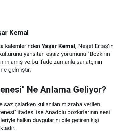
şar Kemal
sta kalemlerinden
Yaşar Kemal
, Neşet Ertaş’ın
kültürünü yansıtan eşsiz yorumunu "Bozkırın
anımlamış ve bu ifade zamanla sanatçının
ne gelmiştir.
zenesi" Ne Anlama Geliyor?
 saz çalarken kullanılan mızraba verilen
zenesi" ifadesi ise Anadolu bozkırlarının sesi
leriyle halkın duygularını dile getiren kişi
ktadır.