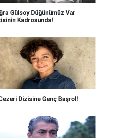
ğra Gülsoy Düğünümüz Var
zisinin Kadrosunda!
 Cezeri Dizisine Genç Başrol!