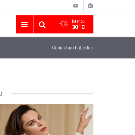
İstanbul
30 °C
Nissan Türkiye'den Temmuz 2026 Kampanyası! Q
16:23
Günün tüm
haberleri
Modellerinde Faizsiz Kredi ve İndirim Fırsatı
i