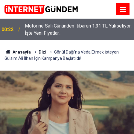
Motorine Salı Gününden İtibaren 1,31 TL Yükseliyor:
ru
00:22
İşte Yeni Fiyatlar..
Anasayfa
Dizi
Gönül Dağı’na Veda Etmek İsteyen
Gülsim Ali İlhan İçin Kampanya Başlatıldı!