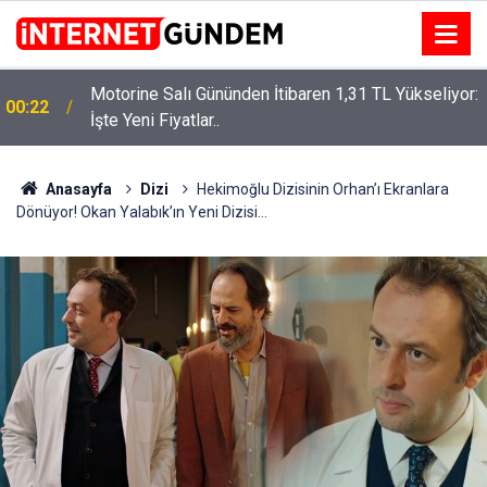
Motorine Salı Gününden İtibaren 1,31 TL Yükseliyor:
00:22
İşte Yeni Fiyatlar..
Neşet Ertaş’a “Bozkırın Tezenesi” Lakabını Kim
15:58
Verdi? Beyaz’la Joker Sorusunun Cevabı Merak
Edildi
Anasayfa
Dizi
Hekimoğlu Dizisinin Orhan’ı Ekranlara
Dönüyor! Okan Yalabık’ın Yeni Dizisi…