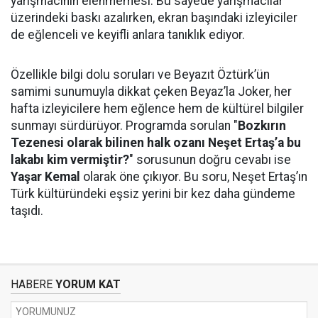
yarışmacının elenmemesi. Bu sayede yarışmacılar
üzerindeki baskı azalırken, ekran başındaki izleyiciler
de eğlenceli ve keyifli anlara tanıklık ediyor.
Özellikle bilgi dolu soruları ve Beyazıt Öztürk’ün
samimi sunumuyla dikkat çeken Beyaz’la Joker, her
hafta izleyicilere hem eğlence hem de kültürel bilgiler
sunmayı sürdürüyor. Programda sorulan "
Bozkırın
Tezenesi olarak bilinen halk ozanı Neşet Ertaş’a bu
lakabı kim vermiştir?
" sorusunun doğru cevabı ise
Yaşar Kemal
olarak öne çıkıyor. Bu soru, Neşet Ertaş’ın
Türk kültüründeki eşsiz yerini bir kez daha gündeme
taşıdı.
HABERE
YORUM KAT