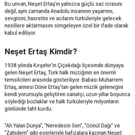
Bu unvan, Neşet Ertaş’ın yalnızca güçlü saz icrasını
değil, aynı zamanda Anadolu insanının yaşamını,
sevgisini, hasretini ve acılarını türküleriyle gelecek
nesillere aktarmasını simgeleyen özel bir ifade olarak
kabul ediliyor.
Neşet Ertaş Kimdir?
1938 yılında Kırşehir'in Çiçekdağı ilçesinde dünyaya
gelen Neşet Ertaş, Türk halk müziğinin en önemli
temsilcileri arasında gösteriliyor. Babası Muharrem
Ertaş, annesi Döne Ertaş'tan gelen müzik geleneğini
kendi yorumuyla geliştiren sanatçı, uzun yıllar boyunca
söylediği bozlaklar ve halk türküleriyle milyonların
gönlünde taht kurdu.
"Ah Yalan Dünya", "Neredesin Sen", "Gönül Dağı" ve
"Zahidem" gibi eserleriyle hafızalara kazınan Neşet