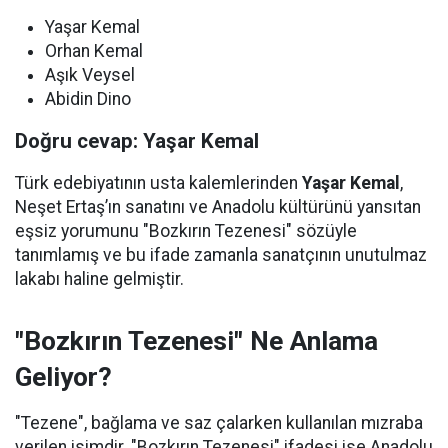
Yaşar Kemal
Orhan Kemal
Aşık Veysel
Abidin Dino
Doğru cevap: Yaşar Kemal
Türk edebiyatının usta kalemlerinden
Yaşar Kemal
,
Neşet Ertaş’ın sanatını ve Anadolu kültürünü yansıtan
eşsiz yorumunu "Bozkırın Tezenesi" sözüyle
tanımlamış ve bu ifade zamanla sanatçının unutulmaz
lakabı haline gelmiştir.
"Bozkırın Tezenesi" Ne Anlama
Geliyor?
"Tezene", bağlama ve saz çalarken kullanılan mızraba
verilen isimdir. "Bozkırın Tezenesi" ifadesi ise Anadolu