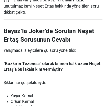
yayınlanan yarışmada bu kez Türk halk müziğinin
unutulmaz ismi Neşet Ertaş hakkında yöneltilen soru
dikkat çekti.
Beyaz’la Joker’de Sorulan Neşet
Ertaş Sorusunun Cevabı
Yarışmada izleyicilere şu soru yöneltildi:
"Bozkırın Tezenesi" olarak bilinen halk ozanı Neşet
Ertaş’a bu lakabı kim vermiştir?
Şıklar ise şu şekildeydi:
Yaşar Kemal
Orhan Kemal