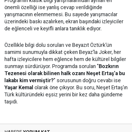
Programın klasik bilgi yarışmalarından ayrılan en
önemli özelliği ise yanlış cevap verildiğinde
yarışmacının elenmemesi. Bu sayede yarışmacılar
üzerindeki baskı azalırken, ekran başındaki izleyiciler
de eğlenceli ve keyifli anlara tanıklık ediyor.
Özellikle bilgi dolu soruları ve Beyazıt Öztürk’ün
samimi sunumuyla dikkat çeken Beyaz’la Joker, her
hafta izleyicilere hem eğlence hem de kültürel bilgiler
sunmayı sürdürüyor. Programda sorulan "
Bozkırın
Tezenesi olarak bilinen halk ozanı Neşet Ertaş’a bu
lakabı kim vermiştir?
" sorusunun doğru cevabı ise
Yaşar Kemal
olarak öne çıkıyor. Bu soru, Neşet Ertaş’ın
Türk kültüründeki eşsiz yerini bir kez daha gündeme
taşıdı.