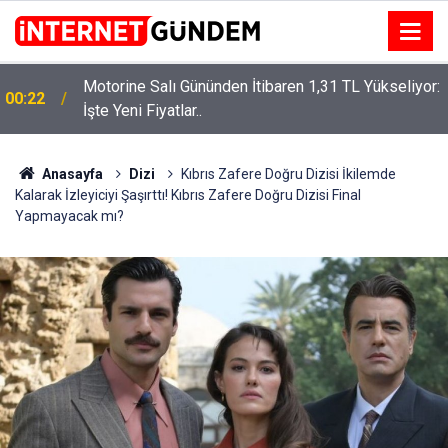
Motorine Salı Gününden İtibaren 1,31 TL Yükseliyor:
00:22
İşte Yeni Fiyatlar..
Neşet Ertaş’a “Bozkırın Tezenesi” Lakabını Kim
15:58
Verdi? Beyaz’la Joker Sorusunun Cevabı Merak
Edildi
Anasayfa
Dizi
Kıbrıs Zafere Doğru Dizisi İkilemde
Kalarak İzleyiciyi Şaşırttı! Kıbrıs Zafere Doğru Dizisi Final
Yapmayacak mı?