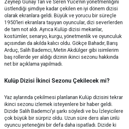
Zeynep Günay Tan ve Seren Yüce’nin yönetmenliğini
üstlendiği şimdiye kadar çekilen en iyi dönem dizisi
olarak ekranlara geldi. Büyük ve yorucu bir süreçle
1950’leri ekranlara taşıyan oyuncular, dizi severlerden
de tam not aldı. Ayrıca Kulüp dizisi mekanlar,
kostümler, senaryo, kurgu, yönetmenlik ve oyunculuk
açısından da akılda kalıcı oldu. Gökçe Bahadır, Barış
Arduç, Salih Bademci, Metin Akdülger gibi isimlerim
baş rollerde yer aldığı dizinin ikinci sezonu hakkında
net bir açıklama yapılmadı.
Kulüp Dizisi İkinci Sezonu Çekilecek mi?
Yaz aylarında çekilmesi planlanan Kulüp dizisini tekrar
ikinci sezonu izlemek isteyenlere bir haber geldi.
Dizide Salih Bademci’yi şarkı söyledi ve bu İzleyicilere
çok büyük bir sürpriz oldu. Uzun süre ders alan ünlü
oyuncu yeteneğini bir defa daha ispatladı. Dizide ki