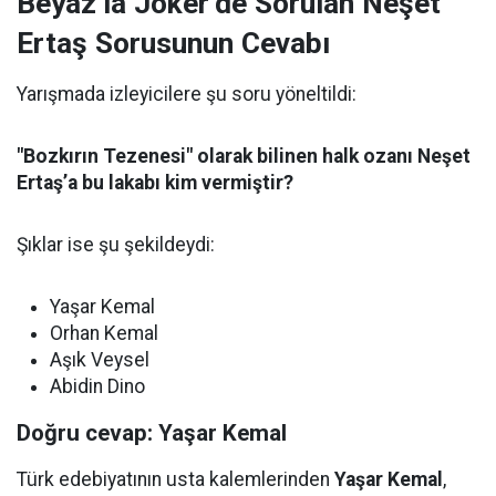
Beyaz’la Joker’de Sorulan Neşet
Ertaş Sorusunun Cevabı
Yarışmada izleyicilere şu soru yöneltildi:
"Bozkırın Tezenesi" olarak bilinen halk ozanı Neşet
Ertaş’a bu lakabı kim vermiştir?
Şıklar ise şu şekildeydi:
Yaşar Kemal
Orhan Kemal
Aşık Veysel
Abidin Dino
Doğru cevap: Yaşar Kemal
Türk edebiyatının usta kalemlerinden
Yaşar Kemal
,