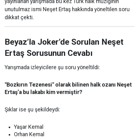
yayınlanan yarışmada bu kez Türk halk müziğinin
unutulmaz ismi Neşet Ertaş hakkında yöneltilen soru
dikkat çekti.
Beyaz’la Joker’de Sorulan Neşet
Ertaş Sorusunun Cevabı
Yarışmada izleyicilere şu soru yöneltildi:
"Bozkırın Tezenesi" olarak bilinen halk ozanı Neşet
Ertaş’a bu lakabı kim vermiştir?
Şıklar ise şu şekildeydi:
Yaşar Kemal
Orhan Kemal