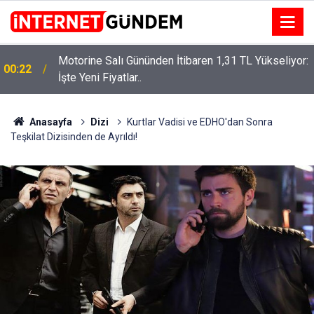
Motorine Salı Gününden İtibaren 1,31 TL Yükseliyor:
ru
00:22
İşte Yeni Fiyatlar..
Anasayfa
Dizi
Kurtlar Vadisi ve EDHO'dan Sonra
Teşkilat Dizisinden de Ayrıldı!