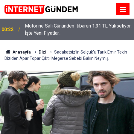
Motorine Salı Gününden İtibaren 1,31 TL Yükseliyor:
ru
00:22
İşte Yeni Fiyatlar..
Anasayfa
Dizi
Sadakatsiz’in Selçuk’u Tarık Emir Tekin
Diziden Apar Topar Çıktı! Meğerse Sebebi Bakın Neymiş