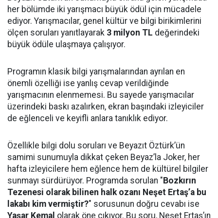
her bölümde iki yarışmacı büyük ödül için mücadele
ediyor. Yarışmacılar, genel kültür ve bilgi birikimlerini
ölçen soruları yanıtlayarak
3 milyon TL
değerindeki
büyük ödüle ulaşmaya çalışıyor.
Programın klasik bilgi yarışmalarından ayrılan en
önemli özelliği ise yanlış cevap verildiğinde
yarışmacının elenmemesi. Bu sayede yarışmacılar
üzerindeki baskı azalırken, ekran başındaki izleyiciler
de eğlenceli ve keyifli anlara tanıklık ediyor.
Özellikle bilgi dolu soruları ve Beyazıt Öztürk’ün
samimi sunumuyla dikkat çeken Beyaz’la Joker, her
hafta izleyicilere hem eğlence hem de kültürel bilgiler
sunmayı sürdürüyor. Programda sorulan "
Bozkırın
Tezenesi olarak bilinen halk ozanı Neşet Ertaş’a bu
lakabı kim vermiştir?
" sorusunun doğru cevabı ise
Yaşar Kemal
olarak öne çıkıyor. Bu soru, Neşet Ertaş’ın