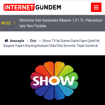
Motorine Salı Gününden İtibaren 1,31 TL Yükseliyor:
ru
00:22
İşte Yeni Fiyatlar..
Anasayfa
Dizi
Show TV İki Dizinin Daha Fişini Çekti! İki
Başarılı Yapım Reyting Kurbani Oldu! Dizi Severler Tepki Gösterdi..