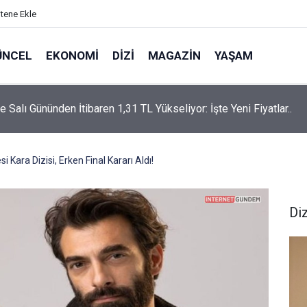
itene Ekle
ÜNCEL
EKONOMI
DIZI
MAGAZIN
YAŞAM
rtaş’a “Bozkırın Tezenesi” Lakabını Kim Verdi? Beyaz’la Joker
un Cevabı Merak Edildi
 Kara Dizisi, Erken Final Kararı Aldı!
Diz