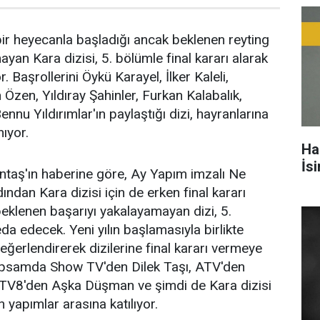
ir heyecanla başladığı ancak beklenen reyting
yan Kara dizisi, 5. bölümle final kararı alarak
. Başrollerini Öykü Karayel, İlker Kaleli,
Özen, Yıldıray Şahinler, Furkan Kalabalık,
nu Yıldırımlar'ın paylaştığı dizi, hayranlarına
ıyor.
Ha
İs
ntaş'ın haberine göre, Ay Yapım imzalı Ne
ından Kara dizisi için de erken final kararı
 beklenen başarıyı yakalayamayan dizi, 5.
da edecek. Yeni yılın başlamasıyla birlikte
 değerlendirerek dizilerine final kararı vermeye
apsamda Show TV'den Dilek Taşı, ATV'den
, TV8'den Aşka Düşman ve şimdi de Kara dizisi
n yapımlar arasına katılıyor.