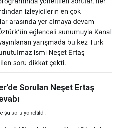
programında yöneltilen sorular, her
dından izleyicilerin en çok
ular arasında yer almaya devam
 Öztürk’ün eğlenceli sunumuyla Kanal
yayınlanan yarışmada bu kez Türk
 unutulmaz ismi Neşet Ertaş
len soru dikkat çekti.
er’de Sorulan Neşet Ertaş
evabı
e şu soru yöneltildi: