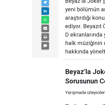
Beyaz’la Joker 
yeni bölümün ar
araştırdığı kon
ediyor. Beyazıt
D ekranlarında 
halk müziğinin
hakkında yönelti
Beyaz’la Jok
Sorusunun C
Yarışmada izleyiciler