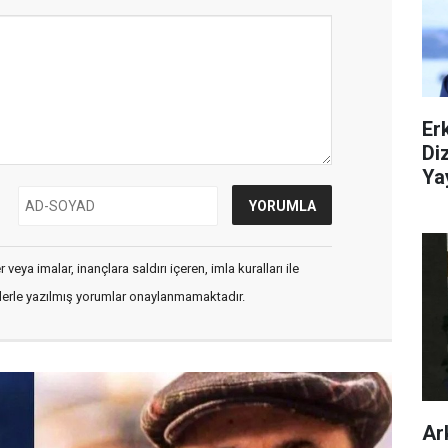
Er
Di
Ya
veya imalar, inançlara saldırı içeren, imla kuralları ile
flerle yazılmış yorumlar onaylanmamaktadır.
Ar