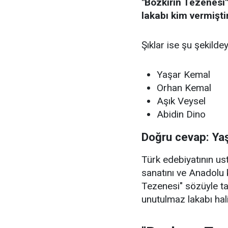
"Bozkırın Tezenesi"
lakabı kim vermişti
Şıklar ise şu şekildey
Yaşar Kemal
Orhan Kemal
Aşık Veysel
Abidin Dino
Doğru cevap: Ya
Türk edebiyatının u
sanatını ve Anadolu 
Tezenesi" sözüyle t
unutulmaz lakabı hali