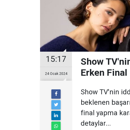
15:17
Show TV'nin
Erken Final 
24 Ocak 2024
Show TV'nin iddi
beklenen başarı
final yapma kara
detaylar...