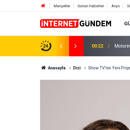
Manşetler
Günün Haberleri
Arşiv
S
G
Neşet E
,31 TL Yükseliyor: İşte Yeni Fiyatlar..
24
15:58
Sorusun
Anasayfa
Dizi
Show TV'nin Yeni Projesi