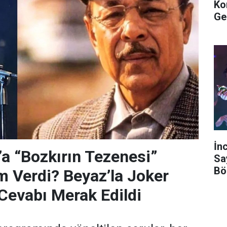
Ko
Ge
İn
’a “Bozkırın Tezenesi”
Sa
Bö
m Verdi? Beyaz’la Joker
Cevabı Merak Edildi