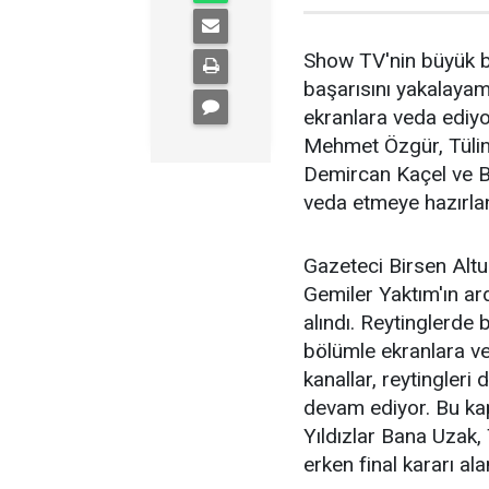
Show TV'nin büyük b
başarısını yakalayama
ekranlara veda ediyor
Mehmet Özgür, Tülin 
Demircan Kaçel ve Ben
veda etmeye hazırlan
Gazeteci Birsen Altu
Gemiler Yaktım'ın ard
alındı. Reytinglerde
bölümle ekranlara ve
kanallar, reytingleri
devam ediyor. Bu k
Yıldızlar Bana Uzak
erken final kararı ala