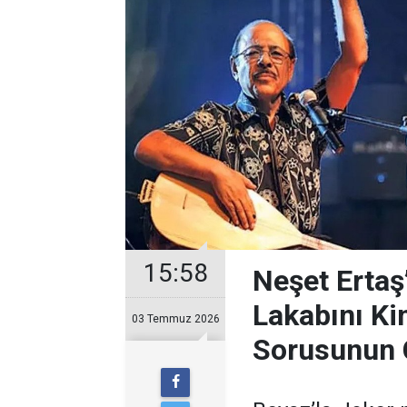
15:58
Neşet Ertaş
Lakabını Ki
03 Temmuz 2026
Sorusunun 