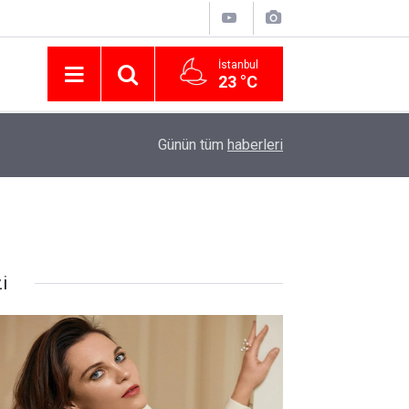
İstanbul
23 °C
Nissan Türkiye'den Temmuz 2026 Kampanyası! Q
16:23
Günün tüm
haberleri
Modellerinde Faizsiz Kredi ve İndirim Fırsatı
i