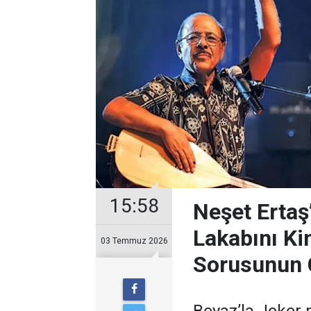
15:58
Neşet Ertaş
Lakabını Ki
03 Temmuz 2026
Sorusunun 