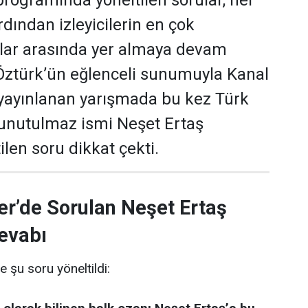
programında yöneltilen sorular, her
dından izleyicilerin en çok
ular arasında yer almaya devam
 Öztürk’ün eğlenceli sunumuyla Kanal
yayınlanan yarışmada bu kez Türk
 unutulmaz ismi Neşet Ertaş
len soru dikkat çekti.
er’de Sorulan Neşet Ertaş
evabı
e şu soru yöneltildi: