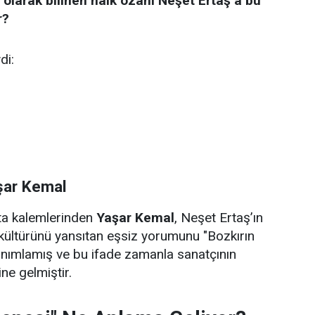
 olarak bilinen halk ozanı Neşet Ertaş’a bu
r?
di:
şar Kemal
sta kalemlerinden
Yaşar Kemal
, Neşet Ertaş’ın
kültürünü yansıtan eşsiz yorumunu "Bozkırın
anımlamış ve bu ifade zamanla sanatçının
ne gelmiştir.