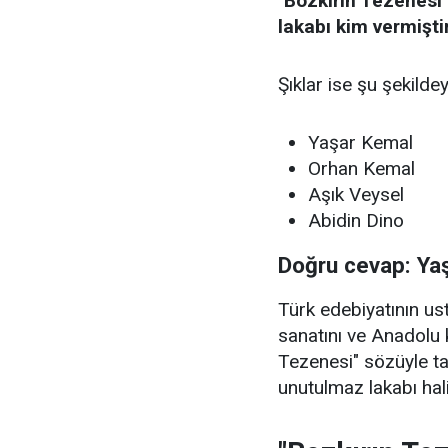
"Bozkırın Tezenesi"
lakabı kim vermişti
Şıklar ise şu şekildey
Yaşar Kemal
Orhan Kemal
Aşık Veysel
Abidin Dino
Doğru cevap: Ya
Türk edebiyatının u
sanatını ve Anadolu 
Tezenesi" sözüyle t
unutulmaz lakabı hali