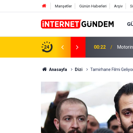
Manşetler
Günün Haberleri
Arşiv
S
G
Neşet E
,31 TL Yükseliyor: İşte Yeni Fiyatlar..
24
15:58
Sorusun
Anasayfa
Dizi
Tamirhane Filmi Geliyor