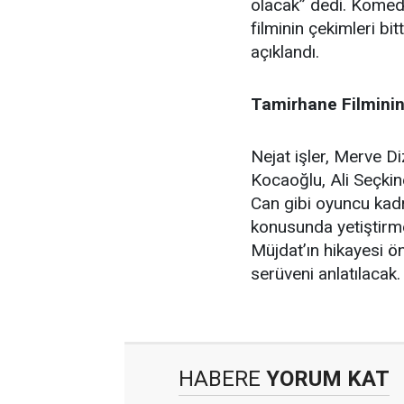
olacak” dedi. Komed
filminin çekimleri bi
açıklandı.
Tamirhane Filmini
Nejat işler, Merve D
Kocaoğlu, Ali Seçkin
Can gibi oyuncu kad
konusunda yetiştirm
Müjdat’ın hikayesi ö
serüveni anlatılacak.
HABERE
YORUM KAT