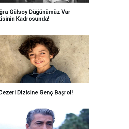
ğra Gülsoy Düğünümüz Var
zisinin Kadrosunda!
 Cezeri Dizisine Genç Başrol!