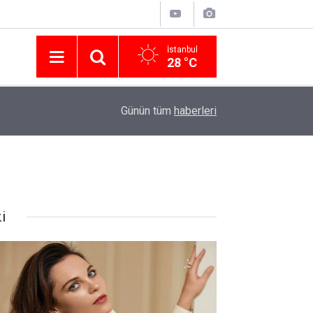
İstanbul
28 °C
Nissan Türkiye'den Temmuz 2026 Kampanyası! Q
16:23
Günün tüm
haberleri
Modellerinde Faizsiz Kredi ve İndirim Fırsatı
i