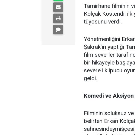
Tamirhane filminin v
Kolçak Köstendil ilk 
tüyosunu verdi.
Yönetmenliğini Erkan 
Şakrak’ın yaptığı Ta
film severler tarafın
bir hikayeyle başlay
severe ilk ipucu oy
geldi.
Komedi ve Aksiyon 
Filminin soluksuz ve
belirten Erkan Kolçak
sahnesindeymişçesine