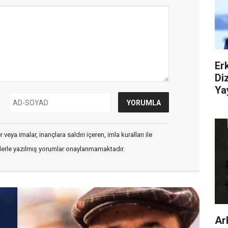
Er
Di
Ya
veya imalar, inançlara saldırı içeren, imla kuralları ile
flerle yazılmış yorumlar onaylanmamaktadır.
Ar