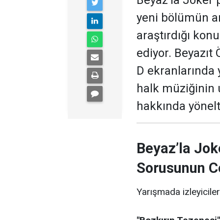
Beyaz’la Joker 
yeni bölümün ar
araştırdığı kon
ediyor. Beyazıt
D ekranlarında 
halk müziğinin
hakkında yönelti
Beyaz’la Jok
Sorusunun C
Yarışmada izleyiciler