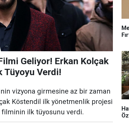
Me
Fı
ilmi Geliyor! Erkan Kolçak
lk Tüyoyu Verdi!
nin vizyona girmesine az bir zaman
çak Köstendil ilk yönetmenlik projesi
Ha
filminin ilk tüyosunu verdi.
Öz