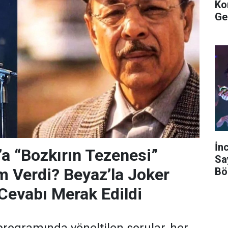
Ko
Ge
İn
’a “Bozkırın Tezenesi”
Sa
m Verdi? Beyaz’la Joker
Bö
Cevabı Merak Edildi