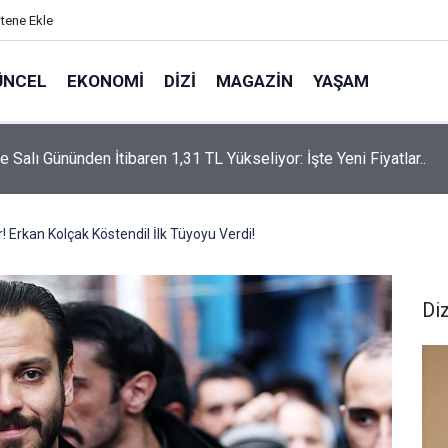
itene Ekle
ÜNCEL
EKONOMI
DIZI
MAGAZIN
YAŞAM
rtaş’a “Bozkırın Tezenesi” Lakabını Kim Verdi? Beyaz’la Joker
un Cevabı Merak Edildi
! Erkan Kolçak Köstendil İlk Tüyoyu Verdi!
Diz