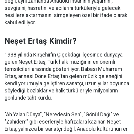
değil, aynı zamanda Anadolu insanının yaşamını,
sevgisini, hasretini ve acılarını türküleriyle gelecek
nesillere aktarmasını simgeleyen özel bir ifade olarak
kabul ediliyor.
Neşet Ertaş Kimdir?
1938 yılında Kırşehir'in Çiçekdağı ilçesinde dünyaya
gelen Neşet Ertaş, Türk halk müziğinin en önemli
temsilcileri arasında gösteriliyor. Babası Muharrem
Ertaş, annesi Döne Ertaş'tan gelen müzik geleneğini
kendi yorumuyla geliştiren sanatçı, uzun yıllar boyunca
söylediği bozlaklar ve halk türküleriyle milyonların
gönlünde taht kurdu.
"Ah Yalan Dünya", "Neredesin Sen", "Gönül Dağı" ve
"Zahidem" gibi eserleriyle hafızalara kazınan Neşet
Ertaş, yalnızca bir sanatçı değil, Anadolu kültürünün en