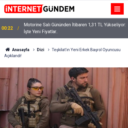
Motorine Salı Gününden İtibaren 1,31 TL Yükseliyor:
ru
00:22
İşte Yeni Fiyatlar..
Anasayfa
Dizi
Teşkilat'ın Yeni Erkek Başrol Oyuncusu
Açıklandı!