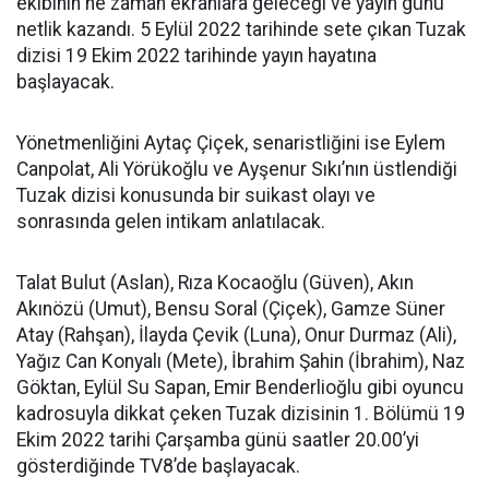
ekibinin ne zaman ekranlara geleceği ve yayın günü
netlik kazandı. 5 Eylül 2022 tarihinde sete çıkan Tuzak
dizisi 19 Ekim 2022 tarihinde yayın hayatına
başlayacak.
Yönetmenliğini Aytaç Çiçek, senaristliğini ise Eylem
Canpolat, Ali Yörükoğlu ve Ayşenur Sıkı’nın üstlendiği
Tuzak dizisi konusunda bir suikast olayı ve
sonrasında gelen intikam anlatılacak.
Talat Bulut (Aslan), Rıza Kocaoğlu (Güven), Akın
Akınözü (Umut), Bensu Soral (Çiçek),
Gamze Süner
Atay (Rahşan),
İlayda Çevik (Luna), Onur Durmaz (Ali),
Yağız Can Konyalı (Mete),
İbrahim Şahin (İbrahim), Naz
Göktan, Eylül Su Sapan, Emir Benderlioğlu gibi oyuncu
kadrosuyla dikkat çeken Tuzak dizisinin 1. Bölümü 19
Ekim 2022 tarihi Çarşamba günü saatler 20.00’yi
gösterdiğinde TV8’de başlayacak.