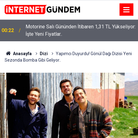
:
Neşet Ertaş’a “Bozkırın Tezenesi” Lakabını Kim
15:58
Verdi? Beyaz’la Joker Sorusunun Cevabı Merak
Edildi
Anasayfa
Dizi
Yapımcı Duyurdu! Gönül Dağı Dizisi Yeni
Sezonda Bomba Gibi Geliyor..