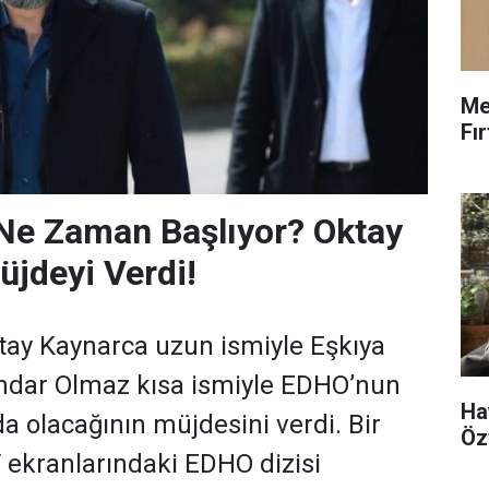
Me
Fı
Ne Zaman Başlıyor? Oktay
jdeyi Verdi!
tay Kaynarca uzun ismiyle Eşkıya
dar Olmaz kısa ismiyle EDHO’nun
Ha
a olacağının müjdesini verdi. Bir
Öz
ekranlarındaki EDHO dizisi