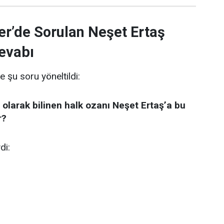
er’de Sorulan Neşet Ertaş
evabı
e şu soru yöneltildi:
 olarak bilinen halk ozanı Neşet Ertaş’a bu
r?
di: