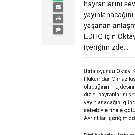
hayranlarını se
yayınlanacağını
yaşanan anlaşma
EDHO için Oktay
içeriğimizde…
Usta oyuncu Oktay K
Hükümdar Olmaz kısa
olacağının müjdesini
dizisi hayranlarını 
yayınlanacağını günd
sebebiyle finale gö
Ayrıntılar içeriğimiz