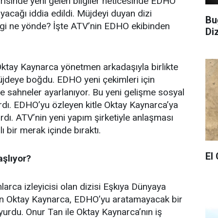
orisinde yeni gelen bilgiler neticesinde EDHO
ayacağı iddia edildi. Müjdeyi duyan dizi
Bu
bilgi ne yönde? İşte ATV’nin EDHO ekibinden
Di
ktay Kaynarca yönetmen arkadaşıyla birlikte
jdeye boğdu. EDHO yeni çekimleri için
e sahneler ayarlanıyor. Bu yeni gelişme sosyal
rdı. EDHO’yu özleyen kitle Oktay Kaynarca’ya
rdı. ATV’nin yeni yapım şirketiyle anlaşması
ı bir merak içinde bıraktı.
El
şlıyor?
larca izleyicisi olan dizisi Eşkıya Dünyaya
n Oktay Kaynarca, EDHO’yu aratamayacak bir
uyurdu. Onur Tan ile Oktay Kaynarca’nın iş