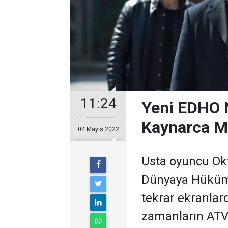
11:24
Yeni EDHO 
Kaynarca Mü
04 Mayıs 2022
Usta oyuncu Ok
Dünyaya Hüküm
tekrar ekranlard
zamanların ATV 