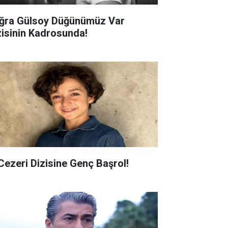
ğra Gülsoy Düğünümüz Var
zisinin Kadrosunda!
 Cezeri Dizisine Genç Başrol!