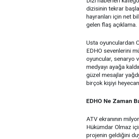
Dizi haberleri kateg
dizisinin tekrar başl
hayranları için net 
gelen flaş açıklama.
Usta oyunculardan O
EDHO sevenlerini mü
oyuncular, senaryo v
medyayı ayağa kaldı
güzel mesajlar yağdı
birçok kişiyi heyecanl
EDHO Ne Zaman Ba
ATV ekranının milyon
Hükümdar Olmaz içi
projenin geldiğini d