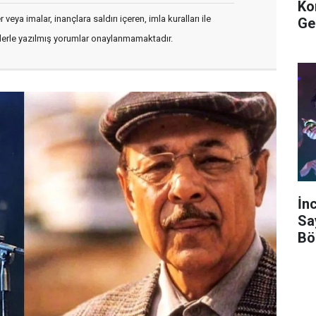
Ko
veya imalar, inançlara saldırı içeren, imla kuralları ile
Ge
flerle yazılmış yorumlar onaylanmamaktadır.
İn
Sa
Bö