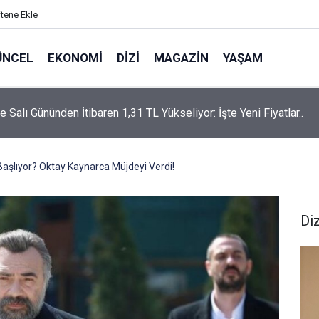
itene Ekle
ÜNCEL
EKONOMI
DIZI
MAGAZIN
YAŞAM
rtaş’a “Bozkırın Tezenesi” Lakabını Kim Verdi? Beyaz’la Joker
un Cevabı Merak Edildi
şlıyor? Oktay Kaynarca Müjdeyi Verdi!
Diz