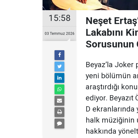
15:58
Neşet Ertaş
Lakabını Ki
03 Temmuz 2026
Sorusunun 
Beyaz’la Joker 
yeni bölümün ar
araştırdığı kon
ediyor. Beyazıt
D ekranlarında 
halk müziğinin
hakkında yönelti