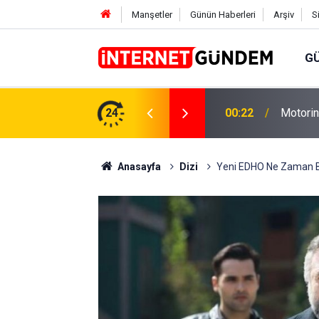
Manşetler
Günün Haberleri
Arşiv
S
G
Neşet E
,31 TL Yükseliyor: İşte Yeni Fiyatlar..
24
15:58
Sorusun
Anasayfa
Dizi
Yeni EDHO Ne Zaman Ba