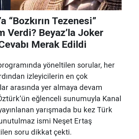
’a “Bozkırın Tezenesi”
m Verdi? Beyaz’la Joker
Cevabı Merak Edildi
programında yöneltilen sorular, her
dından izleyicilerin en çok
ular arasında yer almaya devam
 Öztürk’ün eğlenceli sunumuyla Kanal
yayınlanan yarışmada bu kez Türk
 unutulmaz ismi Neşet Ertaş
len soru dikkat çekti.