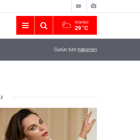
İstanbul
29 °C
Nissan Türkiye'den Temmuz 2026 Kampanyası! Q
16:23
Günün tüm
haberleri
Modellerinde Faizsiz Kredi ve İndirim Fırsatı
i