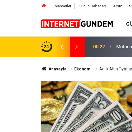
Manşetler
Günün Haberleri
Arşiv
S
G
Neşet E
,31 TL Yükseliyor: İşte Yeni Fiyatlar..
24
15:58
Sorusun
Anasayfa
Ekonomi
Anlık Altın Fiyatl