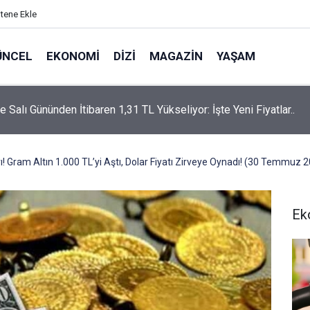
itene Ekle
ÜNCEL
EKONOMI
DIZI
MAGAZIN
YAŞAM
rtaş’a “Bozkırın Tezenesi” Lakabını Kim Verdi? Beyaz’la Joker
un Cevabı Merak Edildi
arı! Gram Altın 1.000 TL’yi Aştı, Dolar Fiyatı Zirveye Oynadı! (30 Temmuz 
Ek