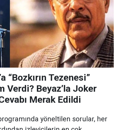
’a “Bozkırın Tezenesi”
m Verdi? Beyaz’la Joker
Cevabı Merak Edildi
programında yöneltilen sorular, her
dından izleyicilerin en çok