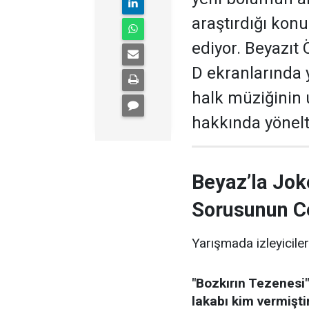
araştırdığı kon
ediyor. Beyazıt
D ekranlarında 
halk müziğinin
hakkında yönelti
Beyaz’la Jok
Sorusunun C
Yarışmada izleyiciler
"Bozkırın Tezenesi"
lakabı kim vermişti