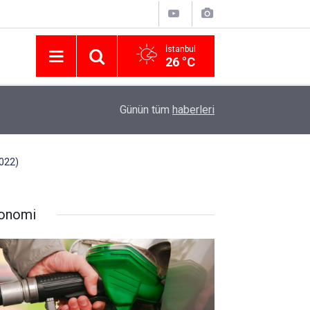
İstanbul
26 °C
Nissan Türkiye'den Temmuz 2026 Kampanyası! Q
16:23
Günün tüm
haberleri
Modellerinde Faizsiz Kredi ve İndirim Fırsatı
2022)
onomi