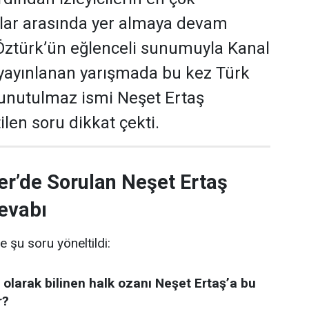
ular arasında yer almaya devam
 Öztürk’ün eğlenceli sunumuyla Kanal
yayınlanan yarışmada bu kez Türk
 unutulmaz ismi Neşet Ertaş
len soru dikkat çekti.
er’de Sorulan Neşet Ertaş
evabı
e şu soru yöneltildi:
 olarak bilinen halk ozanı Neşet Ertaş’a bu
r?