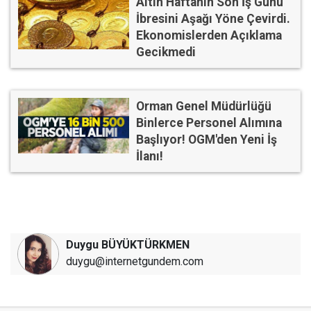
Altın Haftanın Son İş Günü
İbresini Aşağı Yöne Çevirdi.
Ekonomislerden Açıklama
Gecikmedi
Orman Genel Müdürlüğü
Binlerce Personel Alımına
Başlıyor! OGM'den Yeni İş
İlanı!
Duygu BÜYÜKTÜRKMEN
duygu@internetgundem.com