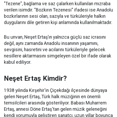
"Tezene", bağlama ve saz çalarken kullanılan mızraba
verilen isimdir. "Bozkırın Tezenesi" ifadesi ise Anadolu
bozkırlarının sesi olan, sazıyla ve türküleriyle halkın
duygularını dile getiren kişi anlamında kullanılmaktadır.
Bu unvan, Neşet Ertaş’ın yalnızca güçlü saz icrasını
değil, aynı zamanda Anadolu insanının yaşamını,
sevgisini, hasretini ve acılarını türküleriyle gelecek
nesillere aktarmasını simgeleyen özel bir ifade olarak
kabul ediliyor.
Neşet Ertaş Kimdir?
1938 yılında Kırşehir'in Çiçekdağı ilçesinde dünyaya
gelen Neşet Ertaş, Türk halk müziğinin en önemli
temsilcileri arasında gösteriliyor. Babası Muharrem
Ertaş, annesi Döne Ertaş'tan gelen müzik geleneğini
kendi yorumuyla geliştiren sanatçı, uzun yıllar boyunca