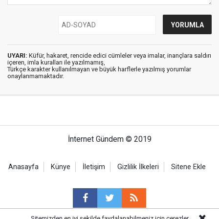
UYARI:
Küfür, hakaret, rencide edici cümleler veya imalar, inançlara saldırı
içeren, imla kuralları ile yazılmamış,
Türkçe karakter kullanılmayan ve büyük harflerle yazılmış yorumlar
onaylanmamaktadır.
İnternet Gündem © 2019
Anasayfa
Künye
İletişim
Gizlilik İlkeleri
Sitene Ekle
Sitemizden en iyi şekilde faydalanabilmeniz için çerezler