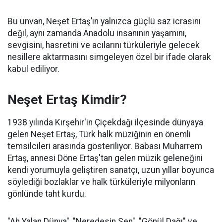
Bu unvan, Neşet Ertaş’ın yalnızca güçlü saz icrasını
değil, aynı zamanda Anadolu insanının yaşamını,
sevgisini, hasretini ve acılarını türküleriyle gelecek
nesillere aktarmasını simgeleyen özel bir ifade olarak
kabul ediliyor.
Neşet Ertaş Kimdir?
1938 yılında Kırşehir'in Çiçekdağı ilçesinde dünyaya
gelen Neşet Ertaş, Türk halk müziğinin en önemli
temsilcileri arasında gösteriliyor. Babası Muharrem
Ertaş, annesi Döne Ertaş'tan gelen müzik geleneğini
kendi yorumuyla geliştiren sanatçı, uzun yıllar boyunca
söylediği bozlaklar ve halk türküleriyle milyonların
gönlünde taht kurdu.
"Ah Yalan Dünya", "Neredesin Sen", "Gönül Dağı" ve