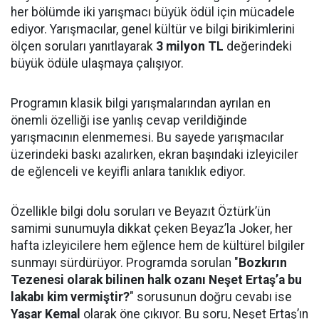
her bölümde iki yarışmacı büyük ödül için mücadele
ediyor. Yarışmacılar, genel kültür ve bilgi birikimlerini
ölçen soruları yanıtlayarak
3 milyon TL
değerindeki
büyük ödüle ulaşmaya çalışıyor.
Programın klasik bilgi yarışmalarından ayrılan en
önemli özelliği ise yanlış cevap verildiğinde
yarışmacının elenmemesi. Bu sayede yarışmacılar
üzerindeki baskı azalırken, ekran başındaki izleyiciler
de eğlenceli ve keyifli anlara tanıklık ediyor.
Özellikle bilgi dolu soruları ve Beyazıt Öztürk’ün
samimi sunumuyla dikkat çeken Beyaz’la Joker, her
hafta izleyicilere hem eğlence hem de kültürel bilgiler
sunmayı sürdürüyor. Programda sorulan "
Bozkırın
Tezenesi olarak bilinen halk ozanı Neşet Ertaş’a bu
lakabı kim vermiştir?
" sorusunun doğru cevabı ise
Yaşar Kemal
olarak öne çıkıyor. Bu soru, Neşet Ertaş’ın