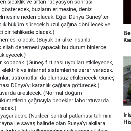
len sıcaklık ve artan radyasyon sonrası
i gösterecek, buzların erimesine, deniz
elmesine neden olacak. Eğer Dünya Güneş’ten
nlık hüküm sürecek buzul çağına dönülecek ve
 bir tehlikede olacak.)
Be
enemesi olacak. (Büyük bir ülke insanlar
ik silah denemesi yapacak bu durum binlerce
ükleyecek.)
ar kopacak. (Güneş fırtınası uyduları etkileyecek,
elektrik ve internet sistemlerine zarar verecek.
nlar, astronotlar da olumsuz etkilenecek. Güneş
aması Dünya’yı karanlık çağlara götürecek.)
uvarda üretilecek. (Normal doğum
kümetlerin çağrısıyla bebekler laboratuvarda
nacak.)
İr
yaşanacak. (Nükleer santral patlaması tahmini
Hi
ayna ile savaş halinde olan Rusya’yı akıllara
her türlü silahı kullanacağını açıklaması nükleer