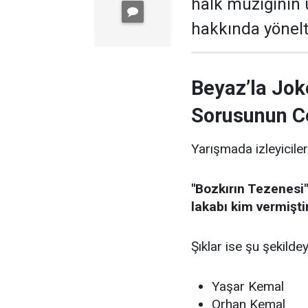
halk müziğinin
hakkında yönelti
Beyaz’la Jok
Sorusunun C
Yarışmada izleyiciler
"Bozkırın Tezenesi"
lakabı kim vermişti
Şıklar ise şu şekildey
Yaşar Kemal
Orhan Kemal