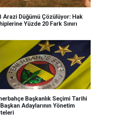
B Arazi Düğümü Çözülüyor: Hak
hiplerine Yüzde 20 Fark Sınırı
nerbahçe Başkanlık Seçimi Tarihi
 Başkan Adaylarının Yönetim
teleri