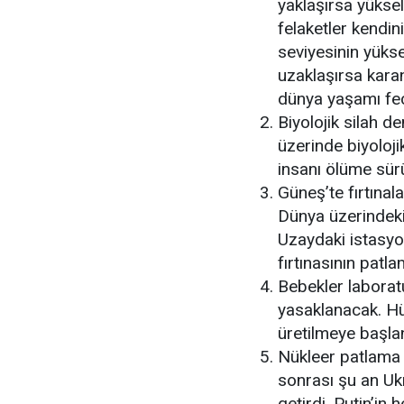
yaklaşırsa yükse
felaketler kendin
seviyesinin yüks
uzaklaşırsa kara
dünya yaşamı feci
Biyolojik silah d
üzerinde biyoloj
insanı ölüme sür
Güneş’te fırtınal
Dünya üzerindeki 
Uzaydaki istasyo
fırtınasının patl
Bebekler laborat
yasaklanacak. Hü
üretilmeye başla
Nükleer patlama 
sonrası şu an Ukr
getirdi. Putin’in 