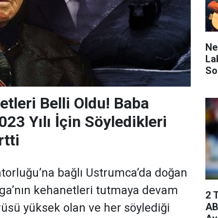
Ne
La
So
tleri Belli Oldu! Baba
23 Yılı İçin Söyledikleri
tti
torluğu’na bağlı Ustrumca’da doğan
ga’nın kehanetleri tutmaya devam
2 
AB
rüsü yüksek olan ve her söylediği