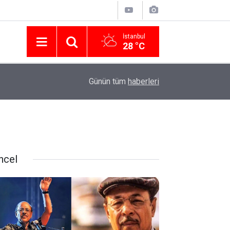
İstanbul
28 °C
16:07
ATM’ler Paranıza Neden El Koyar? Uzmanlar 3 N
Günün tüm
haberleri
ncel