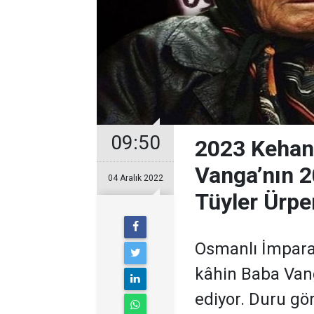
09:50
2023 Kehane
Vanga’nın 20
04 Aralık 2022
Tüyler Ürper
Osmanlı İmpara
kâhin Baba Van
ediyor. Duru gö