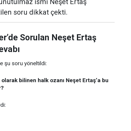
 unutulmaz ismi Neşet Ertaş
len soru dikkat çekti.
er’de Sorulan Neşet Ertaş
evabı
e şu soru yöneltildi:
 olarak bilinen halk ozanı Neşet Ertaş’a bu
r?
di: