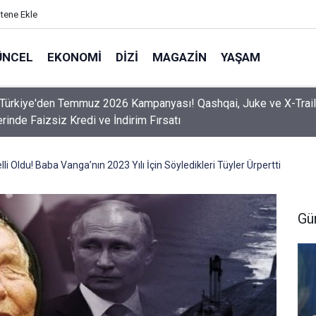
itene Ekle
ÜNCEL
EKONOMI
DIZI
MAGAZIN
YAŞAM
z Emeklilere Nefes Günü! Yeni Maaş İhtimalleri Neler ?
li Oldu! Baba Vanga’nın 2023 Yılı İçin Söyledikleri Tüyler Ürpertti
Gü