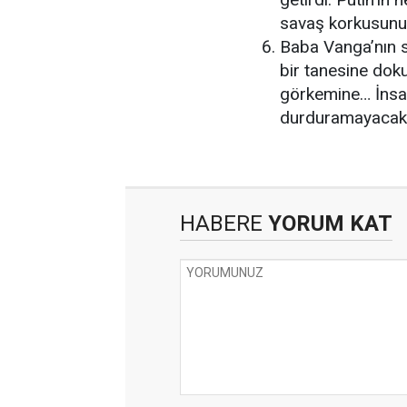
savaş korkusunu 
Baba Vanga’nın s
bir tanesine dok
görkemine… İnsan
durduramayacak. 
HABERE
YORUM KAT