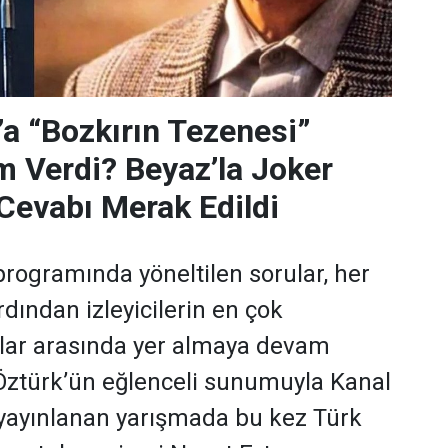
’a “Bozkırın Tezenesi”
m Verdi? Beyaz’la Joker
Cevabı Merak Edildi
programında yöneltilen sorular, her
dından izleyicilerin en çok
ular arasında yer almaya devam
 Öztürk’ün eğlenceli sunumuyla Kanal
yayınlanan yarışmada bu kez Türk