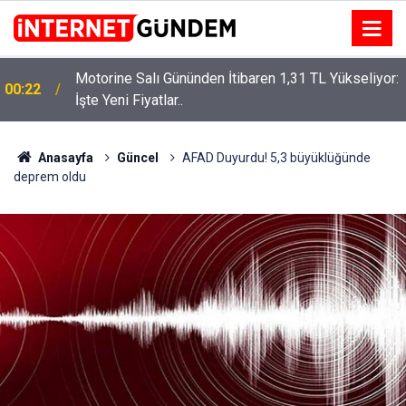
Motorine Salı Gününden İtibaren 1,31 TL Yükseliyor:
ru
00:22
İşte Yeni Fiyatlar..
Anasayfa
Güncel
AFAD Duyurdu! 5,3 büyüklüğünde
deprem oldu