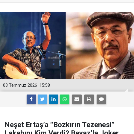
03 Temmuz 2026
15:58
Neşet Ertaş’a “Bozkırın Tezenesi”
Lakabını Kim Verdi? Beyaz’la Joker