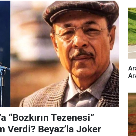
Ar
Ar
’a “Bozkırın Tezenesi”
m Verdi? Beyaz’la Joker