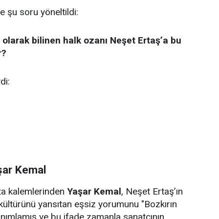
e şu soru yöneltildi:
 olarak bilinen halk ozanı Neşet Ertaş’a bu
r?
di:
şar Kemal
sta kalemlerinden
Yaşar Kemal
, Neşet Ertaş’ın
kültürünü yansıtan eşsiz yorumunu "Bozkırın
anımlamış ve bu ifade zamanla sanatçının