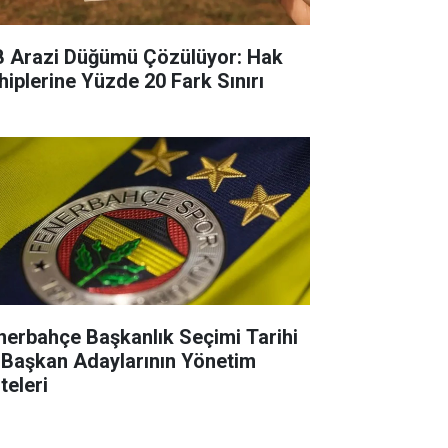
B Arazi Düğümü Çözülüyor: Hak
hiplerine Yüzde 20 Fark Sınırı
nerbahçe Başkanlık Seçimi Tarihi
 Başkan Adaylarının Yönetim
teleri