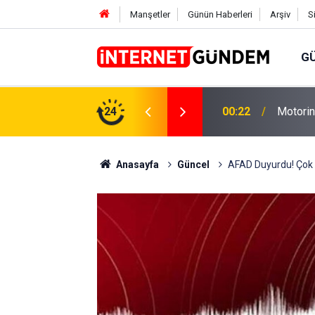
Manşetler
Günün Haberleri
Arşiv
S
G
Neşet E
,31 TL Yükseliyor: İşte Yeni Fiyatlar..
24
15:58
Sorusun
Anasayfa
Güncel
AFAD Duyurdu! Çok 