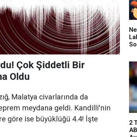
Ne
La
So
u! Çok Şiddetli Bir
a Oldu
zığ, Malatya civarlarında da
deprem meydana geldi. Kandilli'nin
ere göre ise büyüklüğü 4.4! İşte
2 
AB