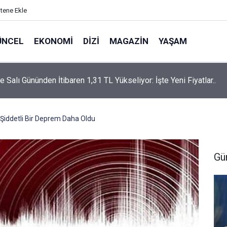
itene Ekle
ÜNCEL
EKONOMI
DIZI
MAGAZIN
YAŞAM
rtaş’a “Bozkırın Tezenesi” Lakabını Kim Verdi? Beyaz’la Joker
un Cevabı Merak Edildi
Şiddetli Bir Deprem Daha Oldu
Gü