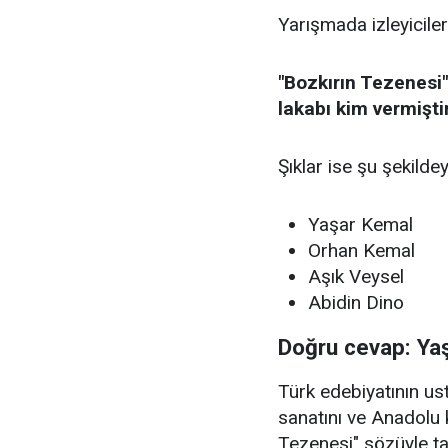
Yarışmada izleyiciler
"Bozkırın Tezenesi"
lakabı kim vermişti
Şıklar ise şu şekildey
Yaşar Kemal
Orhan Kemal
Aşık Veysel
Abidin Dino
Doğru cevap: Ya
Türk edebiyatının u
sanatını ve Anadolu 
Tezenesi" sözüyle t