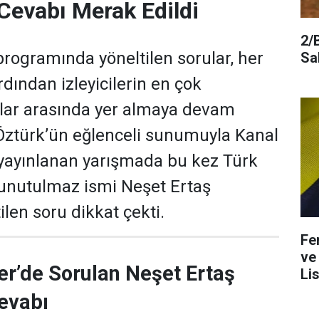
Cevabı Merak Edildi
2/
programında yöneltilen sorular, her
Sa
dından izleyicilerin en çok
ular arasında yer almaya devam
 Öztürk’ün eğlenceli sunumuyla Kanal
yayınlanan yarışmada bu kez Türk
 unutulmaz ismi Neşet Ertaş
len soru dikkat çekti.
Fe
ve
er’de Sorulan Neşet Ertaş
Lis
evabı