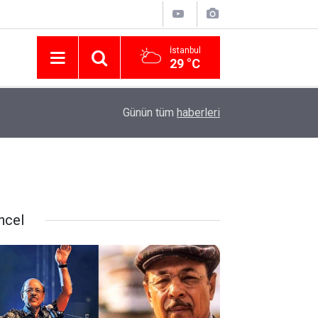
İstanbul
29 °C
Nissan Türkiye'den Temmuz 2026 Kampanyası! Q
16:23
Günün tüm
haberleri
Modellerinde Faizsiz Kredi ve İndirim Fırsatı
ncel