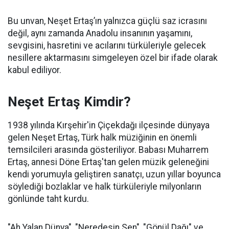
Bu unvan, Neşet Ertaş’ın yalnızca güçlü saz icrasını
değil, aynı zamanda Anadolu insanının yaşamını,
sevgisini, hasretini ve acılarını türküleriyle gelecek
nesillere aktarmasını simgeleyen özel bir ifade olarak
kabul ediliyor.
Neşet Ertaş Kimdir?
1938 yılında Kırşehir'in Çiçekdağı ilçesinde dünyaya
gelen Neşet Ertaş, Türk halk müziğinin en önemli
temsilcileri arasında gösteriliyor. Babası Muharrem
Ertaş, annesi Döne Ertaş'tan gelen müzik geleneğini
kendi yorumuyla geliştiren sanatçı, uzun yıllar boyunca
söylediği bozlaklar ve halk türküleriyle milyonların
gönlünde taht kurdu.
"Ah Yalan Dünya", "Neredesin Sen", "Gönül Dağı" ve