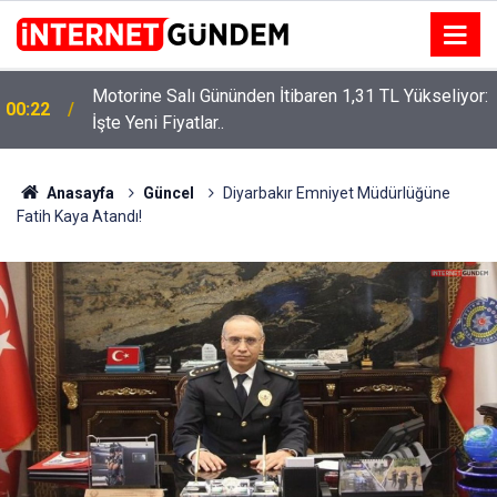
:
Neşet Ertaş’a “Bozkırın Tezenesi” Lakabını Kim
15:58
Verdi? Beyaz’la Joker Sorusunun Cevabı Merak
Edildi
Anasayfa
Güncel
Diyarbakır Emniyet Müdürlüğüne
Fatih Kaya Atandı!