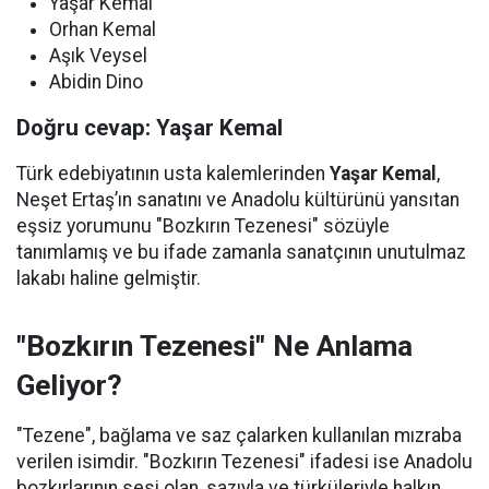
Yaşar Kemal
Orhan Kemal
Aşık Veysel
Abidin Dino
Doğru cevap: Yaşar Kemal
Türk edebiyatının usta kalemlerinden
Yaşar Kemal
,
Neşet Ertaş’ın sanatını ve Anadolu kültürünü yansıtan
eşsiz yorumunu "Bozkırın Tezenesi" sözüyle
tanımlamış ve bu ifade zamanla sanatçının unutulmaz
lakabı haline gelmiştir.
"Bozkırın Tezenesi" Ne Anlama
Geliyor?
"Tezene", bağlama ve saz çalarken kullanılan mızraba
verilen isimdir. "Bozkırın Tezenesi" ifadesi ise Anadolu
bozkırlarının sesi olan, sazıyla ve türküleriyle halkın