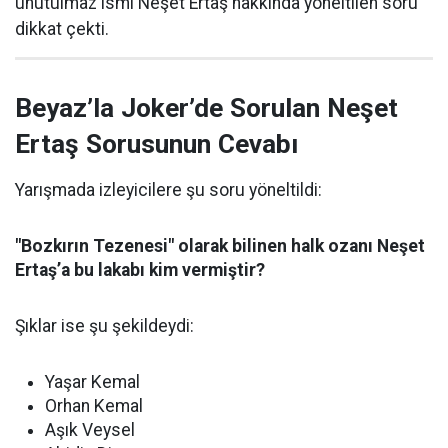
unutulmaz ismi Neşet Ertaş hakkında yöneltilen soru
dikkat çekti.
Beyaz’la Joker’de Sorulan Neşet
Ertaş Sorusunun Cevabı
Yarışmada izleyicilere şu soru yöneltildi:
"Bozkırın Tezenesi" olarak bilinen halk ozanı Neşet
Ertaş’a bu lakabı kim vermiştir?
Şıklar ise şu şekildeydi:
Yaşar Kemal
Orhan Kemal
Aşık Veysel