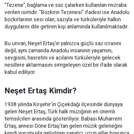
"Tezene", bağlama ve saz çalarken kullanılan mızraba
verilen isimdir. "Bozkırın Tezenesi" ifadesi ise Anadolu
bozkırlarının sesi olan, sazıyla ve türküleriyle halkın
duygularını dile getiren kişi anlamında kullanılmaktadır.
Bu unvan, Neşet Ertaş’ın yalnızca güçlü saz icrasını
değil, aynı zamanda Anadolu insanının yaşamını,
sevgisini, hasretini ve acılarını türküleriyle gelecek
nesillere aktarmasını simgeleyen özel bir ifade olarak
kabul ediliyor.
Neşet Ertaş Kimdir?
1938 yılında Kırşehir'in Çiçekdağı ilçesinde dünyaya
gelen Neşet Ertaş, Türk halk müziğinin en önemli
temsilcileri arasında gösteriliyor. Babası Muharrem
Ertaş, annesi Döne Ertaş'tan gelen müzik geleneğini
kendi yorumuyla geliştiren sanatçı, uzun yıllar boyunca