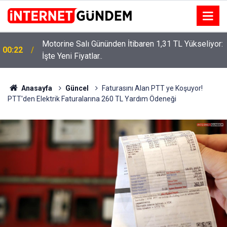
Motorine Salı Gününden İtibaren 1,31 TL Yükseliyor:
00:22
İşte Yeni Fiyatlar..
Neşet Ertaş’a “Bozkırın Tezenesi” Lakabını Kim
15:58
Verdi? Beyaz’la Joker Sorusunun Cevabı Merak
Edildi
Anasayfa
Güncel
Faturasını Alan PTT ye Koşuyor!
PTT'den Elektrik Faturalarına 260 TL Yardım Ödeneği