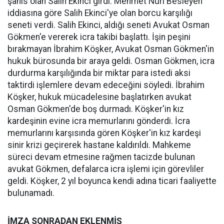
şahıs olan Salih Ekinci girdi. Mehmet Nuri Besleyen
iddiasına göre Salih Ekinci'ye olan borcu karşılığı
seneti verdi. Salih Ekinci, aldığı seneti Avukat Osman
Gökmen'e vererek icra takibi başlattı. İşin peşini
bırakmayan İbrahim Köşker, Avukat Osman Gökmen'in
hukuk bürosunda bir araya geldi. Osman Gökmen, icra
durdurma karşılığında bir miktar para istedi aksi
taktirdi işlemlere devam edeceğini söyledi. İbrahim
Köşker, hukuk mücadelesine başlatırken avukat
Osman Gökmen'de boş durmadı. Köşker'in kız
kardeşinin evine icra memurlarını gönderdi. İcra
memurlarını karşısında gören Köşker'in kız kardeşi
sinir krizi geçirerek hastane kaldırıldı. Mahkeme
süreci devam etmesine rağmen tacizde bulunan
avukat Gökmen, defalarca icra işlemi için görevliler
geldi. Köşker, 2 yıl boyunca kendi adına ticari faaliyette
bulunamadı.
İMZA SONRADAN EKLENMİŞ