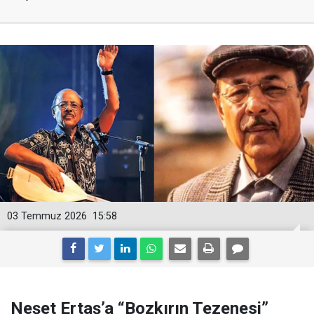
03 Temmuz 2026
15:58
Neşet Ertaş’a “Bozkırın Tezenesi”