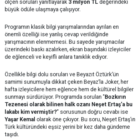
ölçen soruları yanıtlayarak
3 milyon TL
değerindeki
büyük ödüle ulaşmaya çalışıyor.
Programın klasik bilgi yarışmalarından ayrılan en
önemli özelliği ise yanlış cevap verildiğinde
yarışmacının elenmemesi. Bu sayede yarışmacılar
üzerindeki baskı azalırken, ekran başındaki izleyiciler
de eğlenceli ve keyifli anlara tanıklık ediyor.
Özellikle bilgi dolu soruları ve Beyazıt Öztürk’ün
samimi sunumuyla dikkat çeken Beyaz’la Joker, her
hafta izleyicilere hem eğlence hem de kültürel bilgiler
sunmayı sürdürüyor. Programda sorulan "
Bozkırın
Tezenesi olarak bilinen halk ozanı Neşet Ertaş’a bu
lakabı kim vermiştir?
" sorusunun doğru cevabı ise
Yaşar Kemal
olarak öne çıkıyor. Bu soru, Neşet Ertaş’ın
Türk kültüründeki eşsiz yerini bir kez daha gündeme
taşıdı.