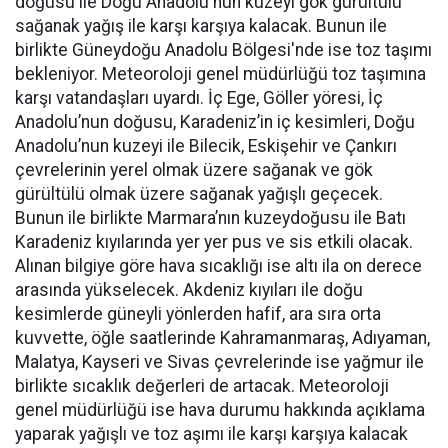
doğusu ile Doğu Anadolu'nun kuzeyi gök gürültülü
sağanak yağış ile karşı karşıya kalacak. Bunun ile
birlikte Güneydoğu Anadolu Bölgesi'nde ise toz taşımı
bekleniyor. Meteoroloji genel müdürlüğü toz taşımına
karşı vatandaşları uyardı. İç Ege, Göller yöresi, İç
Anadolu’nun doğusu, Karadeniz’in iç kesimleri, Doğu
Anadolu’nun kuzeyi ile Bilecik, Eskişehir ve Çankırı
çevrelerinin yerel olmak üzere sağanak ve gök
gürültülü olmak üzere sağanak yağışlı geçecek.
Bunun ile birlikte Marmara’nın kuzeydoğusu ile Batı
Karadeniz kıyılarında yer yer pus ve sis etkili olacak.
Alınan bilgiye göre hava sıcaklığı ise altı ila on derece
arasında yükselecek. Akdeniz kıyıları ile doğu
kesimlerde güneyli yönlerden hafif, ara sıra orta
kuvvette, öğle saatlerinde Kahramanmaraş, Adıyaman,
Malatya, Kayseri ve Sivas çevrelerinde ise yağmur ile
birlikte sıcaklık değerleri de artacak. Meteoroloji
genel müdürlüğü ise hava durumu hakkında açıklama
yaparak yağışlı ve toz aşımı ile karşı karşıya kalacak