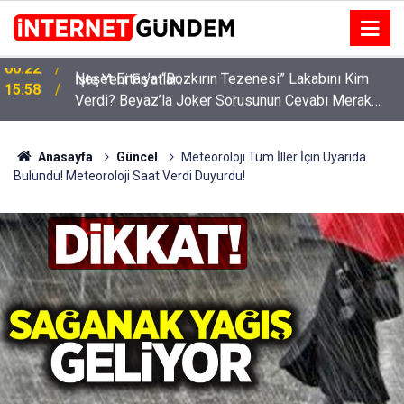
:
Neşet Ertaş’a “Bozkırın Tezenesi” Lakabını Kim
15:58
Verdi? Beyaz’la Joker Sorusunun Cevabı Merak
Edildi
Anasayfa
Güncel
Meteoroloji Tüm İller İçin Uyarıda
Bulundu! Meteoroloji Saat Verdi Duyurdu!