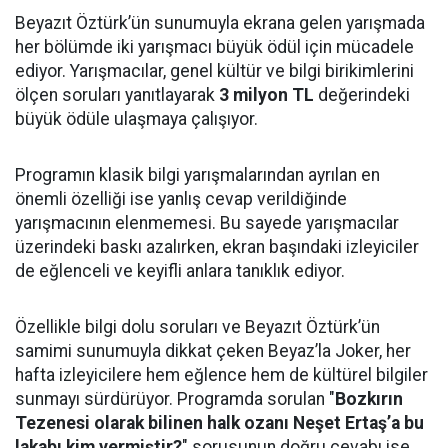
Beyazıt Öztürk’ün sunumuyla ekrana gelen yarışmada
her bölümde iki yarışmacı büyük ödül için mücadele
ediyor. Yarışmacılar, genel kültür ve bilgi birikimlerini
ölçen soruları yanıtlayarak
3 milyon TL
değerindeki
büyük ödüle ulaşmaya çalışıyor.
Programın klasik bilgi yarışmalarından ayrılan en
önemli özelliği ise yanlış cevap verildiğinde
yarışmacının elenmemesi. Bu sayede yarışmacılar
üzerindeki baskı azalırken, ekran başındaki izleyiciler
de eğlenceli ve keyifli anlara tanıklık ediyor.
Özellikle bilgi dolu soruları ve Beyazıt Öztürk’ün
samimi sunumuyla dikkat çeken Beyaz’la Joker, her
hafta izleyicilere hem eğlence hem de kültürel bilgiler
sunmayı sürdürüyor. Programda sorulan "
Bozkırın
Tezenesi olarak bilinen halk ozanı Neşet Ertaş’a bu
lakabı kim vermiştir?
" sorusunun doğru cevabı ise