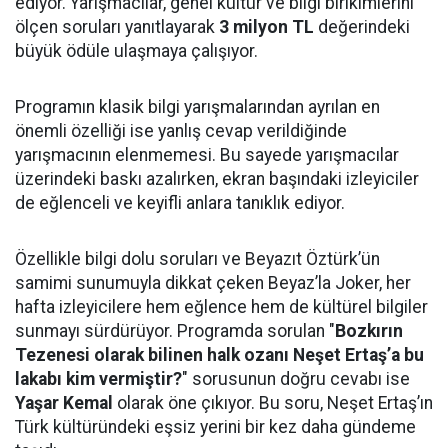
ediyor. Yarışmacılar, genel kültür ve bilgi birikimlerini
ölçen soruları yanıtlayarak
3 milyon TL
değerindeki
büyük ödüle ulaşmaya çalışıyor.
Programın klasik bilgi yarışmalarından ayrılan en
önemli özelliği ise yanlış cevap verildiğinde
yarışmacının elenmemesi. Bu sayede yarışmacılar
üzerindeki baskı azalırken, ekran başındaki izleyiciler
de eğlenceli ve keyifli anlara tanıklık ediyor.
Özellikle bilgi dolu soruları ve Beyazıt Öztürk’ün
samimi sunumuyla dikkat çeken Beyaz’la Joker, her
hafta izleyicilere hem eğlence hem de kültürel bilgiler
sunmayı sürdürüyor. Programda sorulan "
Bozkırın
Tezenesi olarak bilinen halk ozanı Neşet Ertaş’a bu
lakabı kim vermiştir?
" sorusunun doğru cevabı ise
Yaşar Kemal
olarak öne çıkıyor. Bu soru, Neşet Ertaş’ın
Türk kültüründeki eşsiz yerini bir kez daha gündeme