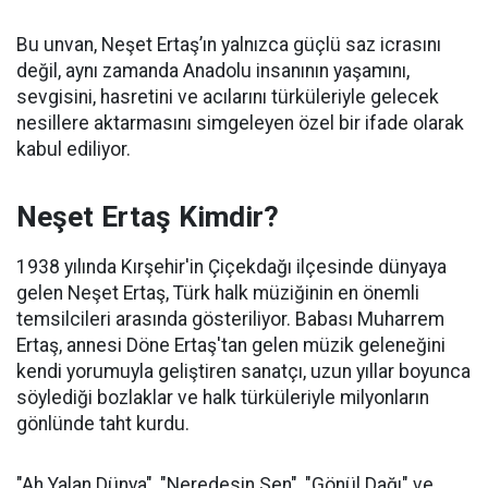
Bu unvan, Neşet Ertaş’ın yalnızca güçlü saz icrasını
değil, aynı zamanda Anadolu insanının yaşamını,
sevgisini, hasretini ve acılarını türküleriyle gelecek
nesillere aktarmasını simgeleyen özel bir ifade olarak
kabul ediliyor.
Neşet Ertaş Kimdir?
1938 yılında Kırşehir'in Çiçekdağı ilçesinde dünyaya
gelen Neşet Ertaş, Türk halk müziğinin en önemli
temsilcileri arasında gösteriliyor. Babası Muharrem
Ertaş, annesi Döne Ertaş'tan gelen müzik geleneğini
kendi yorumuyla geliştiren sanatçı, uzun yıllar boyunca
söylediği bozlaklar ve halk türküleriyle milyonların
gönlünde taht kurdu.
"Ah Yalan Dünya", "Neredesin Sen", "Gönül Dağı" ve