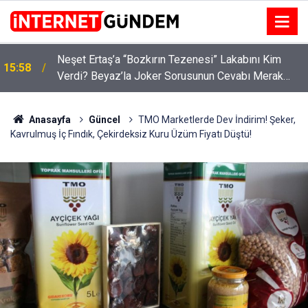
:
Neşet Ertaş’a “Bozkırın Tezenesi” Lakabını Kim
15:58
Verdi? Beyaz’la Joker Sorusunun Cevabı Merak
Edildi
Anasayfa
Güncel
TMO Marketlerde Dev İndirim! Şeker,
Kavrulmuş İç Fındık, Çekirdeksiz Kuru Üzüm Fiyatı Düştü!