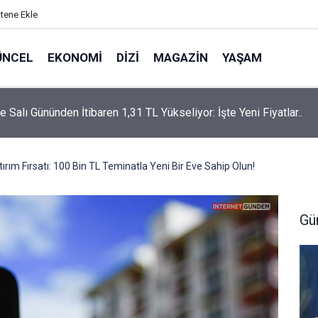
itene Ekle
ÜNCEL
EKONOMI
DIZI
MAGAZIN
YAŞAM
rtaş’a “Bozkırın Tezenesi” Lakabını Kim Verdi? Beyaz’la Joker
un Cevabı Merak Edildi
ırım Fırsatı: 100 Bin TL Teminatla Yeni Bir Eve Sahip Olun!
Gü