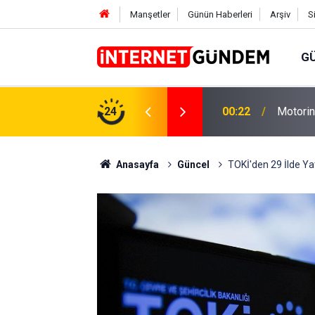
Manşetler
Günün Haberleri
Arşiv
S
G
Neşet E
,31 TL Yükseliyor: İşte Yeni Fiyatlar..
24
15:58
Sorusun
Anasayfa
Güncel
TOKİ'den 29 İlde Yat