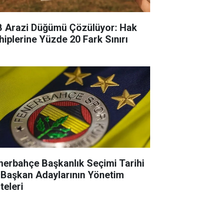
B Arazi Düğümü Çözülüyor: Hak
hiplerine Yüzde 20 Fark Sınırı
nerbahçe Başkanlık Seçimi Tarihi
 Başkan Adaylarının Yönetim
teleri