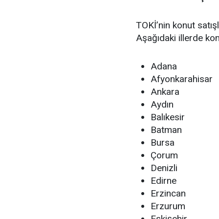
TOKİ’nin konut satışl
Aşağıdaki illerde kon
Adana
Afyonkarahisar
Ankara
Aydın
Balıkesir
Batman
Bursa
Çorum
Denizli
Edirne
Erzincan
Erzurum
Eskişehir