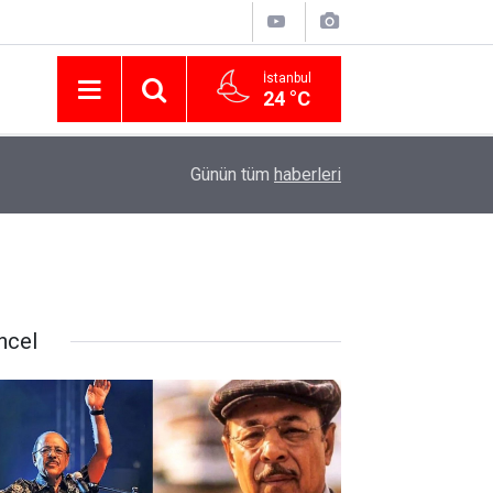
İstanbul
24 °C
Nissan Türkiye'den Temmuz 2026 Kampanyası! Q
16:23
Günün tüm
haberleri
Modellerinde Faizsiz Kredi ve İndirim Fırsatı
ncel