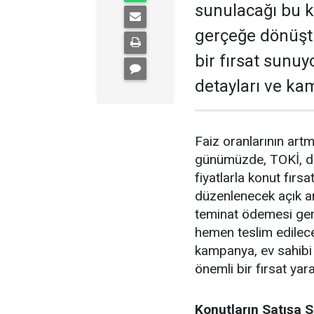
sunulacağı bu k
gerçeğe dönüştü
bir fırsat sunuy
detayları ve ka
Faiz oranlarının artma
günümüzde, TOKİ, dar 
fiyatlarla konut fırs
düzenlenecek açık ar
teminat ödemesi gere
hemen teslim edilecek
kampanya, ev sahibi 
önemli bir fırsat yara
Konutların Satışa S