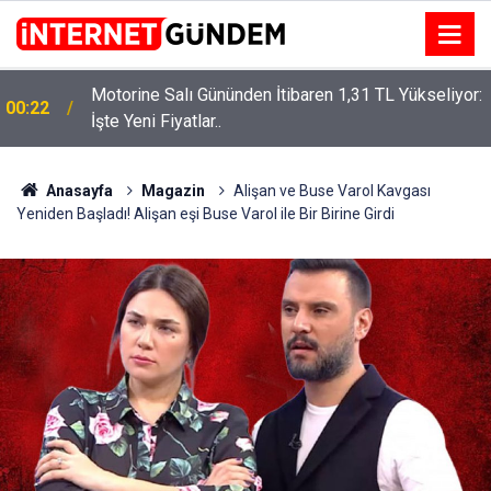
Motorine Salı Gününden İtibaren 1,31 TL Yükseliyor:
ru
00:22
İşte Yeni Fiyatlar..
Anasayfa
Magazin
Alişan ve Buse Varol Kavgası
Yeniden Başladı! Alişan eşi Buse Varol ile Bir Birine Girdi