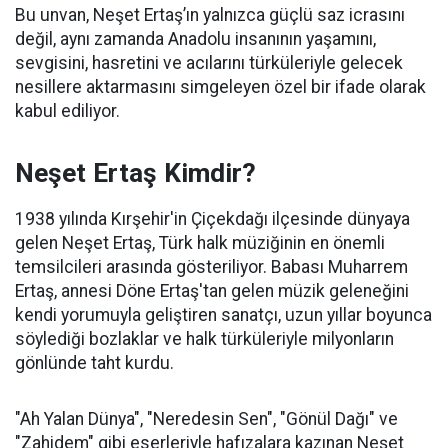
Bu unvan, Neşet Ertaş’ın yalnızca güçlü saz icrasını
değil, aynı zamanda Anadolu insanının yaşamını,
sevgisini, hasretini ve acılarını türküleriyle gelecek
nesillere aktarmasını simgeleyen özel bir ifade olarak
kabul ediliyor.
Neşet Ertaş Kimdir?
1938 yılında Kırşehir'in Çiçekdağı ilçesinde dünyaya
gelen Neşet Ertaş, Türk halk müziğinin en önemli
temsilcileri arasında gösteriliyor. Babası Muharrem
Ertaş, annesi Döne Ertaş'tan gelen müzik geleneğini
kendi yorumuyla geliştiren sanatçı, uzun yıllar boyunca
söylediği bozlaklar ve halk türküleriyle milyonların
gönlünde taht kurdu.
"Ah Yalan Dünya", "Neredesin Sen", "Gönül Dağı" ve
"Zahidem" gibi eserleriyle hafızalara kazınan Neşet