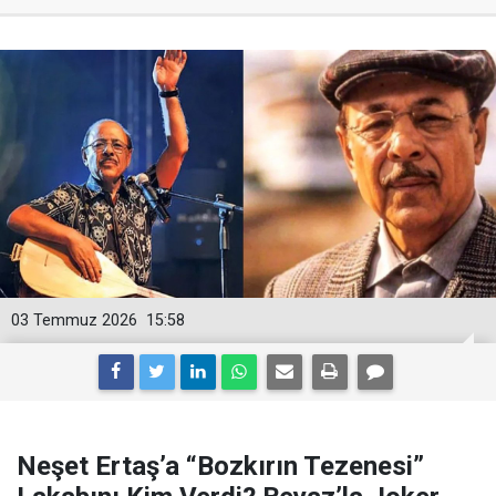
03 Temmuz 2026
15:58
Neşet Ertaş’a “Bozkırın Tezenesi”