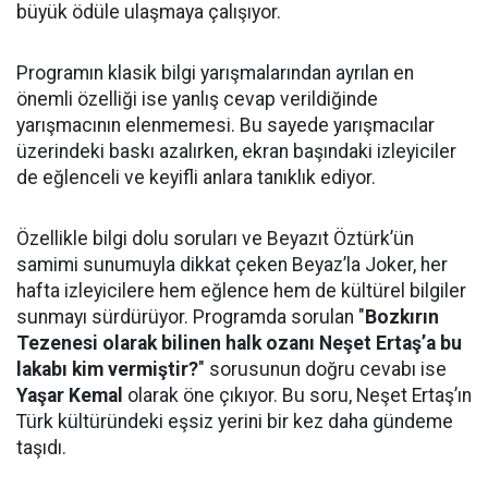
büyük ödüle ulaşmaya çalışıyor.
Programın klasik bilgi yarışmalarından ayrılan en
önemli özelliği ise yanlış cevap verildiğinde
yarışmacının elenmemesi. Bu sayede yarışmacılar
üzerindeki baskı azalırken, ekran başındaki izleyiciler
de eğlenceli ve keyifli anlara tanıklık ediyor.
Özellikle bilgi dolu soruları ve Beyazıt Öztürk’ün
samimi sunumuyla dikkat çeken Beyaz’la Joker, her
hafta izleyicilere hem eğlence hem de kültürel bilgiler
sunmayı sürdürüyor. Programda sorulan "
Bozkırın
Tezenesi olarak bilinen halk ozanı Neşet Ertaş’a bu
lakabı kim vermiştir?
" sorusunun doğru cevabı ise
Yaşar Kemal
olarak öne çıkıyor. Bu soru, Neşet Ertaş’ın
Türk kültüründeki eşsiz yerini bir kez daha gündeme
taşıdı.