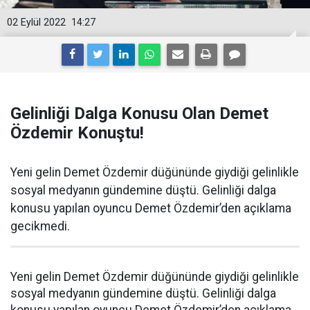
02 Eylül 2022
14:27
Gelinliği Dalga Konusu Olan Demet
Özdemir Konuştu!
Yeni gelin Demet Özdemir düğününde giydiği gelinlikle
sosyal medyanın gündemine düştü. Gelinliği dalga
konusu yapılan oyuncu Demet Özdemir’den açıklama
gecikmedi.
Yeni gelin Demet Özdemir düğününde giydiği gelinlikle
sosyal medyanın gündemine düştü. Gelinliği dalga