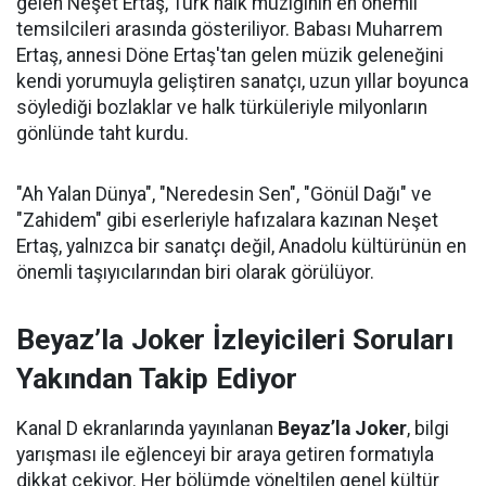
gelen Neşet Ertaş, Türk halk müziğinin en önemli
temsilcileri arasında gösteriliyor. Babası Muharrem
Ertaş, annesi Döne Ertaş'tan gelen müzik geleneğini
kendi yorumuyla geliştiren sanatçı, uzun yıllar boyunca
söylediği bozlaklar ve halk türküleriyle milyonların
gönlünde taht kurdu.
"Ah Yalan Dünya", "Neredesin Sen", "Gönül Dağı" ve
"Zahidem" gibi eserleriyle hafızalara kazınan Neşet
Ertaş, yalnızca bir sanatçı değil, Anadolu kültürünün en
önemli taşıyıcılarından biri olarak görülüyor.
Beyaz’la Joker İzleyicileri Soruları
Yakından Takip Ediyor
Kanal D ekranlarında yayınlanan
Beyaz’la Joker
, bilgi
yarışması ile eğlenceyi bir araya getiren formatıyla
dikkat çekiyor. Her bölümde yöneltilen genel kültür