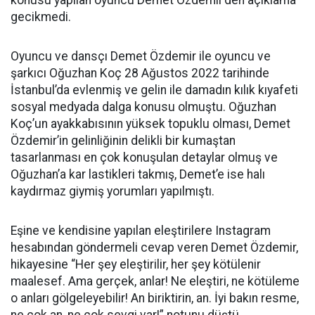
konusu yapılan oyuncu Demet Özdemir’den açıklama
gecikmedi.
Oyuncu ve dansçı Demet Özdemir ile oyuncu ve
şarkıcı Oğuzhan Koç 28 Ağustos 2022 tarihinde
İstanbul’da evlenmiş ve gelin ile damadın kılık kıyafeti
sosyal medyada dalga konusu olmuştu. Oğuzhan
Koç’un ayakkabısının yüksek topuklu olması, Demet
Özdemir’in gelinliğinin delikli bir kumaştan
tasarlanması en çok konuşulan detaylar olmuş ve
Oğuzhan’a kar lastikleri takmış, Demet’e ise halı
kaydırmaz giymiş yorumları yapılmıştı.
Eşine ve kendisine yapılan eleştirilere Instagram
hesabından göndermeli cevap veren Demet Özdemir,
hikayesine “
Her şey eleştirilir, her şey kötülenir
maalesef. Ama gerçek, anlar! Ne eleştiri, ne kötüleme
o anları gölgeleyebilir! An biriktirin, an. İyi bakın resme,