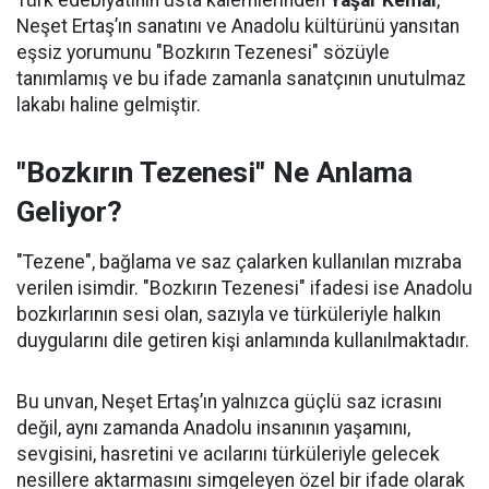
Türk edebiyatının usta kalemlerinden
Yaşar Kemal
,
Neşet Ertaş’ın sanatını ve Anadolu kültürünü yansıtan
eşsiz yorumunu "Bozkırın Tezenesi" sözüyle
tanımlamış ve bu ifade zamanla sanatçının unutulmaz
lakabı haline gelmiştir.
"Bozkırın Tezenesi" Ne Anlama
Geliyor?
"Tezene", bağlama ve saz çalarken kullanılan mızraba
verilen isimdir. "Bozkırın Tezenesi" ifadesi ise Anadolu
bozkırlarının sesi olan, sazıyla ve türküleriyle halkın
duygularını dile getiren kişi anlamında kullanılmaktadır.
Bu unvan, Neşet Ertaş’ın yalnızca güçlü saz icrasını
değil, aynı zamanda Anadolu insanının yaşamını,
sevgisini, hasretini ve acılarını türküleriyle gelecek
nesillere aktarmasını simgeleyen özel bir ifade olarak