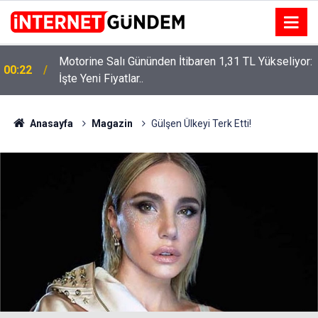
:
Neşet Ertaş’a “Bozkırın Tezenesi” Lakabını Kim
15:58
Verdi? Beyaz’la Joker Sorusunun Cevabı Merak
Edildi
Anasayfa
Magazin
Gülşen Ülkeyi Terk Etti!