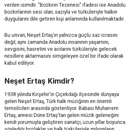
verilen isimdir. "Bozkırın Tezenesi" ifadesi ise Anadolu
bozkırlarının sesi olan, sazıyla ve türküleriyle halkın
duygularını dile getiren kişi anlamında kullanılmaktadır.
Bu unvan, Neşet Ertaş’ın yalnızca güçlü saz icrasını
değil, aynı zamanda Anadolu insanının yaşamını,
sevgisini, hasretini ve acılarını türküleriyle gelecek
nesillere aktarmasını simgeleyen özel bir ifade olarak
kabul ediliyor.
Neşet Ertaş Kimdir?
1938 yılında Kırşehir'in Çiçekdağı ilçesinde dünyaya
gelen Neşet Ertaş, Türk halk müziğinin en önemli
temsilcileri arasında gösteriliyor. Babası Muharrem
Ertaş, annesi Döne Ertaş'tan gelen müzik geleneğini
kendi yorumuyla geliştiren sanatçı, uzun yıllar boyunca
söylediği bozlaklar ve halk türküleriyle milyonların