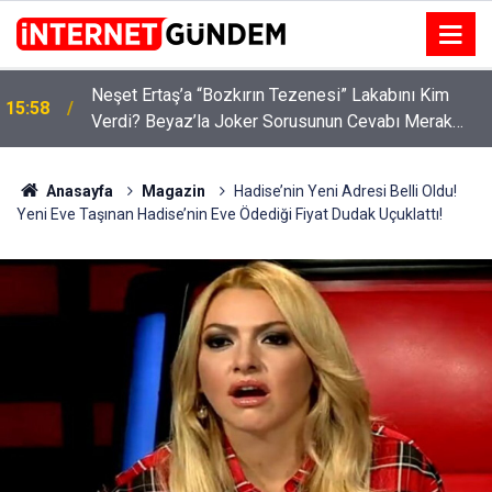
:
Neşet Ertaş’a “Bozkırın Tezenesi” Lakabını Kim
15:58
Verdi? Beyaz’la Joker Sorusunun Cevabı Merak
Edildi
Anasayfa
Magazin
Hadise’nin Yeni Adresi Belli Oldu!
Yeni Eve Taşınan Hadise’nin Eve Ödediği Fiyat Dudak Uçuklattı!