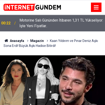
Motorine Salı Gününden İtibaren 1,31 TL Yükseliyor:
ru
00:22
İşte Yeni Fiyatlar..
Anasayfa
Magazin
Kaan Yıldırım ve Pınar Deniz Aşkı
Sona Erdi! Büyük Aşkı Hadise Bitirdi!