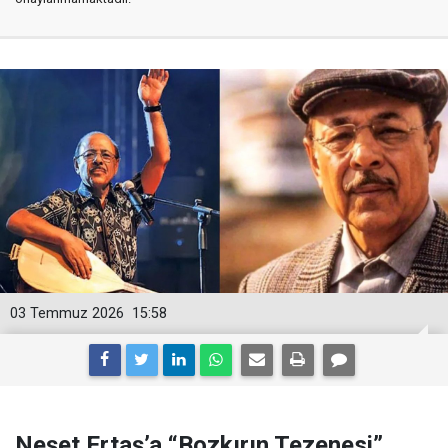
03 Temmuz 2026
15:58
Neşet Ertaş’a “Bozkırın Tezenesi”