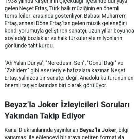
1938 yılında Kırşehir'in Çiçekdağı ilçesinde dünyaya
gelen Neşet Ertaş, Türk halk müziğinin en önemli
temsilcileri arasında gösteriliyor. Babası Muharrem
Ertaş, annesi Döne Ertaş'tan gelen müzik geleneğini
kendi yorumuyla geliştiren sanatçı, uzun yıllar boyunca
söylediği bozlaklar ve halk türküleriyle milyonların
gönlünde taht kurdu.
"Ah Yalan Dünya", "Neredesin Sen", "Gönül Dağı" ve
"Zahidem" gibi eserleriyle hafızalara kazınan Neşet
Ertaş, yalnızca bir sanatçı değil, Anadolu kültürünün en
önemli taşıyıcılarından biri olarak görülüyor.
Beyaz’la Joker İzleyicileri Soruları
Yakından Takip Ediyor
Kanal D ekranlarında yayınlanan
Beyaz’la Joker
, bilgi
yarışması ile eğlenceyi bir araya getiren formatıyla