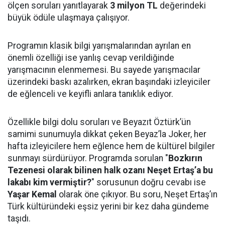
ölçen soruları yanıtlayarak
3 milyon TL
değerindeki
büyük ödüle ulaşmaya çalışıyor.
Programın klasik bilgi yarışmalarından ayrılan en
önemli özelliği ise yanlış cevap verildiğinde
yarışmacının elenmemesi. Bu sayede yarışmacılar
üzerindeki baskı azalırken, ekran başındaki izleyiciler
de eğlenceli ve keyifli anlara tanıklık ediyor.
Özellikle bilgi dolu soruları ve Beyazıt Öztürk’ün
samimi sunumuyla dikkat çeken Beyaz’la Joker, her
hafta izleyicilere hem eğlence hem de kültürel bilgiler
sunmayı sürdürüyor. Programda sorulan "
Bozkırın
Tezenesi olarak bilinen halk ozanı Neşet Ertaş’a bu
lakabı kim vermiştir?
" sorusunun doğru cevabı ise
Yaşar Kemal
olarak öne çıkıyor. Bu soru, Neşet Ertaş’ın
Türk kültüründeki eşsiz yerini bir kez daha gündeme
taşıdı.