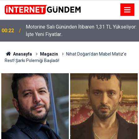
Motorine Salı Gününden İtibaren 1,31 TL Yükseliyor:
ru
00:22
İşte Yeni Fiyatlar..
Anasayfa
Magazin
Nihat Doğan’dan Mabel Matiz’e
Rest! Şarkı Polemiği Başladı!