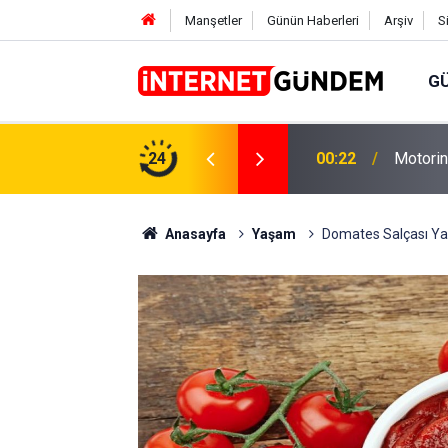
Manşetler
Günün Haberleri
Arşiv
S
G
Neşet E
,31 TL Yükseliyor: İşte Yeni Fiyatlar..
24
15:58
Sorusun
Anasayfa
Yaşam
Domates Salçası Ya