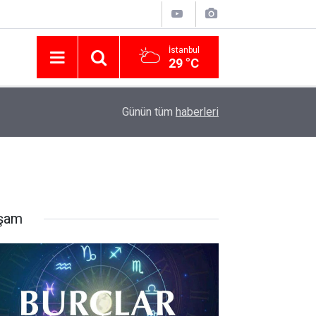
İstanbul
29 °C
Nissan Türkiye'den Temmuz 2026 Kampanyası! Q
16:23
Günün tüm
haberleri
Modellerinde Faizsiz Kredi ve İndirim Fırsatı
şam