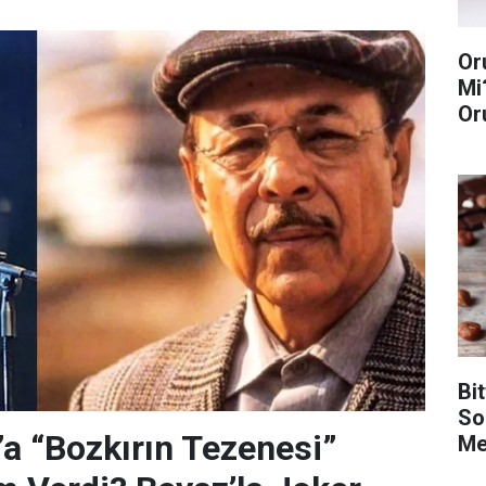
Or
Mi
Or
Bi
So
’a “Bozkırın Tezenesi”
Met