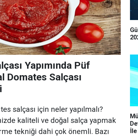
Gü
20
lçası Yapımında Püf
al Domates Salçası
i
es salçası için neler yapılmalı?
Mü
nizde kaliteli ve doğal salça yapmak
De
İle
irme tekniği dahi çok önemli. Bazı