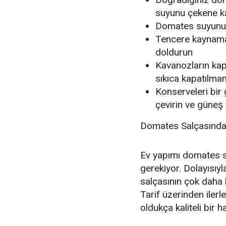
suyunu çekene k
Domates suyunu ç
Tencere kaynama
doldurun
Kavanozların kap
sıkıca kapatılmam
Konserveleri bir 
çevirin ve güneş
Domates Salçasında
Ev yapımı domates sa
gerekiyor. Dolayısıy
salçasının çok daha le
Tarif üzerinden ile
oldukça kaliteli bir h