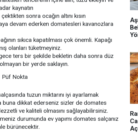
adar kaynatın
ektikten sonra ocağın altını kısın
Aş
ya devam ederken domatesleri kavanozlara
Bel
Yö
ağının sıkıca kapatılması çok önemli. Kapağı
ış olanları tüketmeyiniz.
gece ters bir şekilde bekletin daha sonra düz
 olmayan bir yerde saklayın.
 Püf Nokta
lçasında tuzun miktarını iyi ayarlamak
la buna dikkat ederseniz sizler de domates
zzetli ve kaliteli olmasını sağlayabilirsiniz.
Ra
rlemeniz durumunda ev yapımı domates salçanız
Ca
ale bürünecektir.
Açı