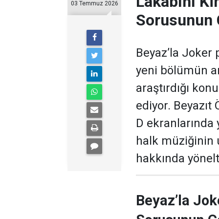
Lakabını Ki
03 Temmuz 2026
Sorusunun 
Beyaz’la Joker 
yeni bölümün ar
araştırdığı kon
ediyor. Beyazıt
D ekranlarında 
halk müziğinin
hakkında yönelti
Beyaz’la Jok