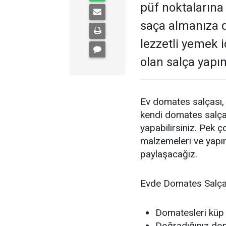
püf noktalarına
saça almanıza 
lezzetli yemek
olan salça yapı
Ev domates salçası, 
kendi domates salça
yapabilirsiniz. Pek ç
malzemeleri ve yapım
paylaşacağız.
Evde Domates Salças
Domatesleri küp
Doğradığınız doma