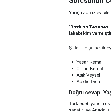
Sorusunun C
Yarışmada izleyiciler
"Bozkırın Tezenesi"
lakabı kim vermişti
Şıklar ise şu şekildey
Yaşar Kemal
Orhan Kemal
Aşık Veysel
Abidin Dino
Doğru cevap: Ya
Türk edebiyatının u
sanatını ve Anadolu 