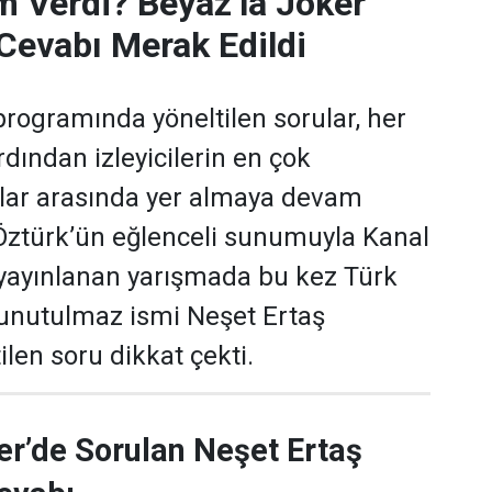
m Verdi? Beyaz’la Joker
Cevabı Merak Edildi
programında yöneltilen sorular, her
dından izleyicilerin en çok
ular arasında yer almaya devam
 Öztürk’ün eğlenceli sunumuyla Kanal
yayınlanan yarışmada bu kez Türk
 unutulmaz ismi Neşet Ertaş
len soru dikkat çekti.
er’de Sorulan Neşet Ertaş