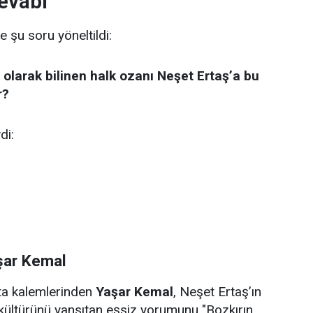
evabı
e şu soru yöneltildi:
 olarak bilinen halk ozanı Neşet Ertaş’a bu
r?
di:
şar Kemal
sta kalemlerinden
Yaşar Kemal
, Neşet Ertaş’ın
kültürünü yansıtan eşsiz yorumunu "Bozkırın