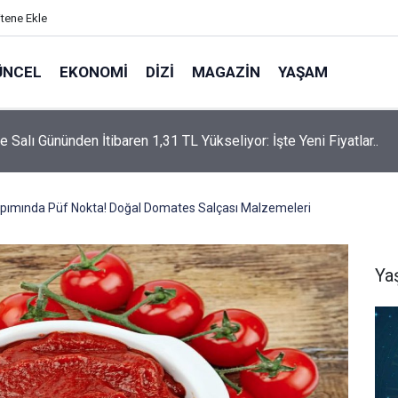
itene Ekle
ÜNCEL
EKONOMI
DIZI
MAGAZIN
YAŞAM
rtaş’a “Bozkırın Tezenesi” Lakabını Kim Verdi? Beyaz’la Joker
un Cevabı Merak Edildi
pımında Püf Nokta! Doğal Domates Salçası Malzemeleri
Ya