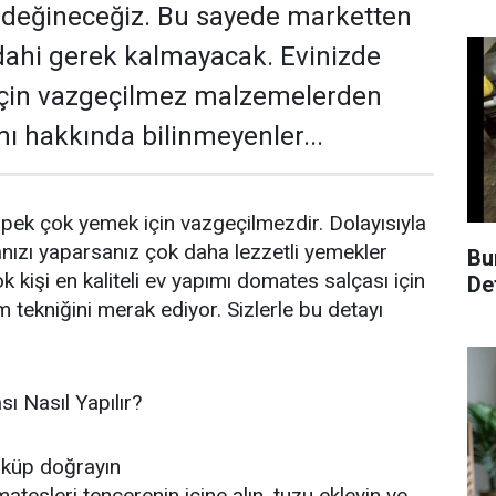
 değineceğiz. Bu sayede marketten
dahi gerek kalmayacak. Evinizde
 için vazgeçilmez malzemelerden
mı hakkında bilinmeyenler...
pek çok yemek için vazgeçilmezdir. Dolayısıyla
nızı yaparsanız çok daha lezzetli yemekler
Bu
ok kişi en kaliteli ev yapımı domates salçası için
De
 tekniğini merak ediyor. Sizlerle bu detayı
ı Nasıl Yapılır?
 küp doğrayın
tesleri tencerenin içine alın, tuzu ekleyin ve