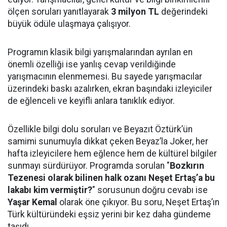
ölçen soruları yanıtlayarak
3 milyon TL
değerindeki
büyük ödüle ulaşmaya çalışıyor.
Programın klasik bilgi yarışmalarından ayrılan en
önemli özelliği ise yanlış cevap verildiğinde
yarışmacının elenmemesi. Bu sayede yarışmacılar
üzerindeki baskı azalırken, ekran başındaki izleyiciler
de eğlenceli ve keyifli anlara tanıklık ediyor.
Özellikle bilgi dolu soruları ve Beyazıt Öztürk’ün
samimi sunumuyla dikkat çeken Beyaz’la Joker, her
hafta izleyicilere hem eğlence hem de kültürel bilgiler
sunmayı sürdürüyor. Programda sorulan "
Bozkırın
Tezenesi olarak bilinen halk ozanı Neşet Ertaş’a bu
lakabı kim vermiştir?
" sorusunun doğru cevabı ise
Yaşar Kemal
olarak öne çıkıyor. Bu soru, Neşet Ertaş’ın
Türk kültüründeki eşsiz yerini bir kez daha gündeme
taşıdı.